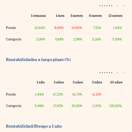
1 semana
1 mes
3 meses
6 meses
12 meses
Fondo
13,64%
-8,69%
-10,90%
7,51%
1,94%
Categoría
2,06%
0,48%
2,98%
5,24%
5,99%
Rentabilidades a largo plazo (%)
1 año
2 años
3 años
5 años
10 años
Fondo
1,94%
47,22%
41,73%
-4,32%
·
Categoría
5,99%
17,92%
23,93%
2,30%
135,60%
Rentabilidad/Riesgo a 1 año