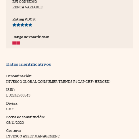
RVI CONSUMO
RENTA VARIABLE
tras
Rating VDOS:
ídeos
Rango de volatilidad:
togalerías
fografías
Datos identificativos
torrelatos
Denominación:
ewsletter
INVESCO GLOBAL CONSUMER TRENDS P1 CAP CHF (HEDGED)
ISIN:
LU2242763543
Divisa:
CHF
artlife
//foo
Fecha de constitución:
05/11/2020
rritorio Pyme
//foo
Gestora:
gal
INVESCO ASSET MANAGEMENT