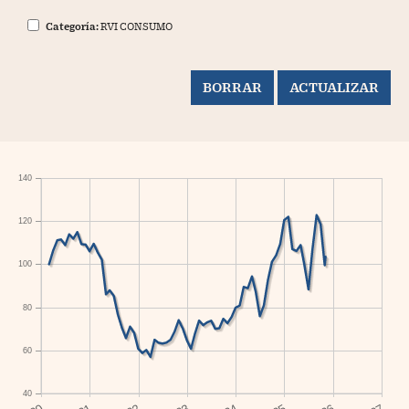
Categoría:
RVI CONSUMO
140
120
100
80
60
40