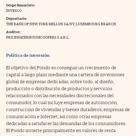
Grupo financiero:
na Trading
INVESCO
Depositaria:
ventos
//foo
THE BANK OF NEW YORK MELLON SA/NV, LUXEMBOURG BRANCH
gue a Cinco Días
//foo
Auditor:
PRICEWATERHOUSECOOPERS S.A R.L.
tros
//foo
Política de inversión
El objetivo del Fondo es conseguir un crecimiento de
capital a largo plazo mediante una cartera de inversiones
global de empresas dedicadas, sobre todo, al diseño,
producción o distribución de productos y servicios
relacionados con las necesidades discrecionales del
consumidor, lo cual incluye empresas de automoción,
construcción de viviendas y bienes duraderos, empresas de
comunicación e Internet, así como otras empresas
dedicadas a satisfacer las demandas de los consumidores.
El Fondo invierte principalmente en valores de renta