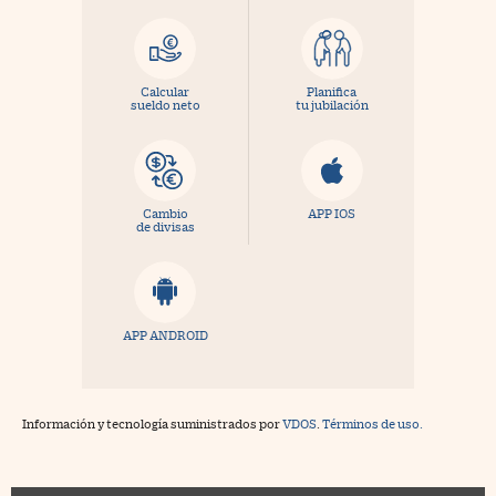
Calcular
Planifica
sueldo neto
tu jubilación
Cambio
APP IOS
de divisas
APP ANDROID
Información y tecnología suministrados por
VDOS
.
Términos de uso.