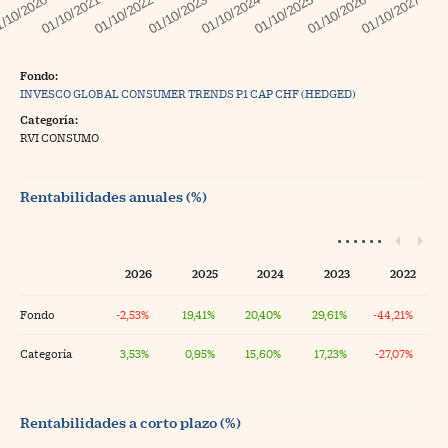
Fondo:
INVESCO GLOBAL CONSUMER TRENDS P1 CAP CHF (HEDGED)
Categoría:
RVI CONSUMO
Rentabilidades anuales (%)
2026
2025
2024
2023
2022
Fondo
-2,53%
19,41%
20,40%
29,61%
-44,21%
Categoría
3,53%
0,95%
15,60%
17,23%
-27,07%
Rentabilidades a corto plazo (%)