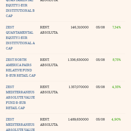
EQUITY I-EUR
tras
INSTITUTIONAL B
CAP
ZEST
RENT.
146,310000
05/08
7,34%
QUANTAMENTAL
ABSOLUTA.
ídeos
EQUITY I-EUR
INSTITUTIONAL A
togalerías
CAP
fografías
ZEST NORTH
RENT.
1.336,630000
05/08
8,75%
torrelatos
AMERICA PAIRS
ABSOLUTA.
RELATIVE FUND
ewsletter
R-EUR RETAIL CAP
ZEST
RENT.
1.357,070000
05/08
4,35%
MEDITERRANEUS
ABSOLUTA.
ABSOLUTE VALUE
FUND R-EUR
artlife
RETAIL CAP
//foo
rritorio Pyme
//foo
ZEST
RENT.
1.489,630000
05/08
4,90%
MEDITERRANEUS
ABSOLUTA.
gal
ABSOLUTE VALUE