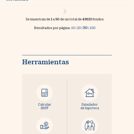
Se muestran de
1
a
50
de un total de
43625
fondos
50
Resultados por página:
10
|
20
|
|
100
Herramientas
Calcular
Simulador
IRPF
de hipoteca