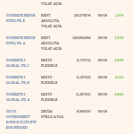
VOLAT. ALTA
YOSEMITE HEDGE
RENT.
150,578374
06/08
2,87%
FUND, FIL B
ABSOLUTA.
VOLAT. ALTA
YOSEMITE HEDGE
RENT.
149,964584
06/08
2,62%
FUND, FIL A
ABSOLUTA.
VOLAT. ALTA
YOSEMITE 2
MIXTO
11,375712
06/08
8,63%
GLOBAL, FIL C
FLEXIBLE
YOSEMITE 2
MIXTO
11,187522
06/08
8,51%
GLOBAL, FIL B
FLEXIBLE
YOSEMITE 2
MIXTO
11,357621
06/08
8,84%
GLOBAL, FIL A
FLEXIBLE
YIS US
DEUDA
9,745000
06/08
·
GOVERNMENT
PÚBLICA USA
BOND R UCITS ETF
EUR HEDGED