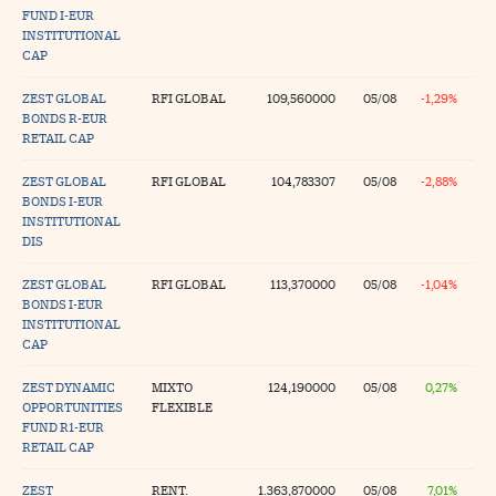
FUND I-EUR
na Trading
INSTITUTIONAL
CAP
ventos
//foo
ZEST GLOBAL
RFI GLOBAL
109,560000
05/08
-1,29%
gue a Cinco Días
//foo
BONDS R-EUR
RETAIL CAP
tros
//foo
ZEST GLOBAL
RFI GLOBAL
104,783307
05/08
-2,88%
BONDS I-EUR
INSTITUTIONAL
DIS
ZEST GLOBAL
RFI GLOBAL
113,370000
05/08
-1,04%
BONDS I-EUR
INSTITUTIONAL
CAP
ZEST DYNAMIC
MIXTO
124,190000
05/08
0,27%
OPPORTUNITIES
FLEXIBLE
FUND R1-EUR
RETAIL CAP
ZEST
RENT.
1.363,870000
05/08
7,01%