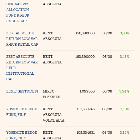
DERIVATIVES
ABSOLUTA.
ALLOCATION
FUND R1-EUR
RETAIL CAP
ZEST ABSOLUTE
RENT.
150,390000
05/08
3,08%
RETURN LOW VAR
ABSOLUTA.
R-EUR RETAIL CAP
ZEST ABSOLUTE
RENT.
163,390000
05/08
3,43%
RETURN LOW VAR
ABSOLUTA.
I-EUR
INSTITUTIONAL
CAP
ZENIT GESTION, FI
MIXTO
1,099500
05/08
3,94%
FLEXIBLE
YOSEMITE HEDGE
RENT.
151,559245
06/08
3,18%
FUND, FIL F
ABSOLUTA.
VOLAT. ALTA
YOSEMITE HEDGE
RENT.
105,334631
06/08
3,14%
FUND, FIL C
ABSOLUTA.