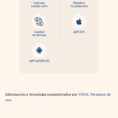
Calcular
Planifica
sueldo neto
tu jubilación
Cambio
APP IOS
de divisas
APP ANDROID
Información y tecnología suministrados por
VDOS
.
Términos de
uso.