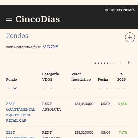
Cerrar menú
E
PAÍS Economía
CincoDías
Busc
//foo
Fondos
CON LA COLABORACIÓN DE
ompañías
//foo
ercados
//foo
conomía
//foo
Categoría
Valor
%
Fondo
VDOS
liquidativo
Fecha
2026
tizaciones
//foo
ondos y Planes
//foo
ZEST
RENT.
133,330000
05/08
6,86%
 Dinero
//foo
QUANTAMENTAL
ABSOLUTA.
EQUITY R-EUR
ortuna
//foo
RETAIL CAP
pinión
ZEST
RENT.
138,020000
05/08
7,17%
ogs
QUANTAMENTAL
ABSOLUTA.