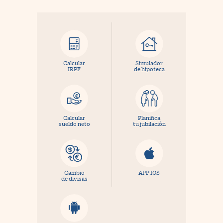
Calcular
Simulador
IRPF
de hipoteca
Calcular
Planifica
sueldo neto
tu jubilación
Cambio
APP IOS
de divisas