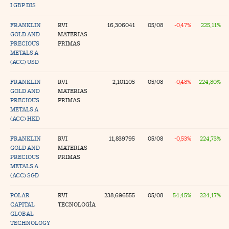
I GBP DIS
FRANKLIN
RVI
16,306041
05/08
-0,47%
225,11%
GOLD AND
MATERIAS
PRECIOUS
PRIMAS
METALS A
(ACC) USD
FRANKLIN
RVI
2,101105
05/08
-0,48%
224,80%
GOLD AND
MATERIAS
PRECIOUS
PRIMAS
METALS A
(ACC) HKD
FRANKLIN
RVI
11,839795
05/08
-0,53%
224,73%
GOLD AND
MATERIAS
PRECIOUS
PRIMAS
METALS A
(ACC) SGD
POLAR
RVI
238,696555
05/08
54,45%
224,17%
CAPITAL
TECNOLOGÍA
GLOBAL
TECHNOLOGY