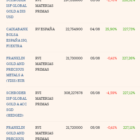
ISF GLOBAL
MATERIAS
tras
GOLD A DIS
PRIMAS
USD
CAIXABANK
RV ESPAÑA
22,754900
04/08
25,90%
227,73%
BOLSA
ídeos
ESPAÑA 150,
FI EXTRA
togalerías
fografías
FRANKLIN
RVI
21,730000
05/08
-0,41%
227,26%
GOLD AND
MATERIAS
torrelatos
PRECIOUS
PRIMAS
METALS A
ewsletter
(YDIS) EUR
SCHRODER
RVI
308,227678
05/08
-4,59%
227,12%
ISF GLOBAL
MATERIAS
GOLD A ACC
PRIMAS
SGD
artlife
(HEDGED)
//foo
rritorio Pyme
//foo
FRANKLIN
RVI
21,720000
05/08
-0,41%
227,11%
GOLD AND
MATERIAS
gal
PRECIOUS
PRIMAS