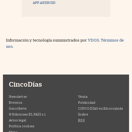
APP ANDROID
Información y tecnología suministrados por
VDOS
.
Términos de
uso.
CincoDías
Newsletter
Venta
Eventos
Publicidad
Suscríbete
CINCO DÍAS en Kioscoymás
© Ediciones EL PAÍS s.l.
Índice
Aviso legal
RSS
Política cookies
Mapa