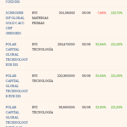
I USD DIS
SCHRODER
RVI
301,581915
05/08
-7,46%
223,70%
ISF GLOBAL
MATERIAS
GOLD C ACC
PRIMAS
CHF
(HEDGED)
POLAR
RVI
250,470000
05/08
53,94%
221,65%
CAPITAL
TECNOLOGÍA
GLOBAL
TECHNOLOGY
EUR DIS
POLAR
RVI
220,360000
05/08
53,94%
221,65%
CAPITAL
TECNOLOGÍA
GLOBAL
TECHNOLOGY
R EUR DIS
POLAR
RVI
38,660000
05/08
53,90%
221,63%
CAPITAL
TECNOLOGÍA
GLOBAL
TECHNOLOGY