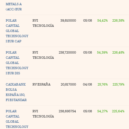
METALS A
na Trading
(ACC) EUR
ventos
//foo
POLAR
RVI
39,810000
05/08
54,42%
226,58%
CAPITAL
TECNOLOGÍA
gue a Cinco Días
//foo
GLOBAL
TECHNOLOGY
tros
//foo
I EUR CAP
POLAR
RVI
238,720000
05/08
54,39%
226,48%
CAPITAL
TECNOLOGÍA
GLOBAL
TECHNOLOGY
I EUR DIS
CAIXABANK
RV ESPAÑA
20,817000
04/08
25,76%
225,79%
BOLSA
ESPAÑA 150,
FI ESTANDAR
POLAR
RVI
238,695754
05/08
54,27%
225,64%
CAPITAL
TECNOLOGÍA
GLOBAL
TECHNOLOGY