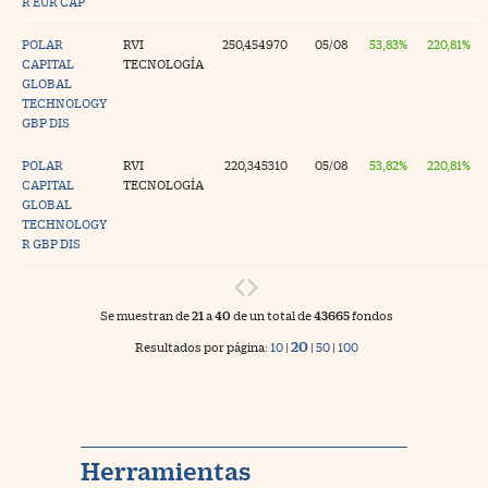
R EUR CAP
POLAR
RVI
250,454970
05/08
53,83%
220,81%
CAPITAL
TECNOLOGÍA
GLOBAL
TECHNOLOGY
GBP DIS
POLAR
RVI
220,345310
05/08
53,82%
220,81%
CAPITAL
TECNOLOGÍA
GLOBAL
TECHNOLOGY
R GBP DIS
Se muestran de
21
a
40
de un total de
43665
fondos
20
Resultados por página:
10
|
|
50
|
100
Herramientas