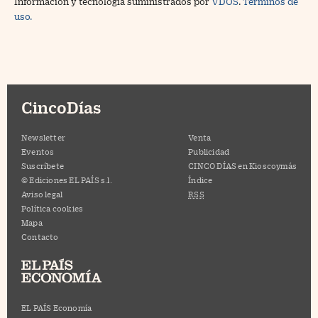
Información y tecnología suministrados por
VDOS
.
Términos de
uso.
CincoDías
Newsletter
Venta
Eventos
Publicidad
Suscríbete
CINCO DÍAS en Kioscoymás
© Ediciones EL PAÍS s.l.
Índice
Aviso legal
RSS
Política cookies
Mapa
Contacto
EL PAÍS Economía