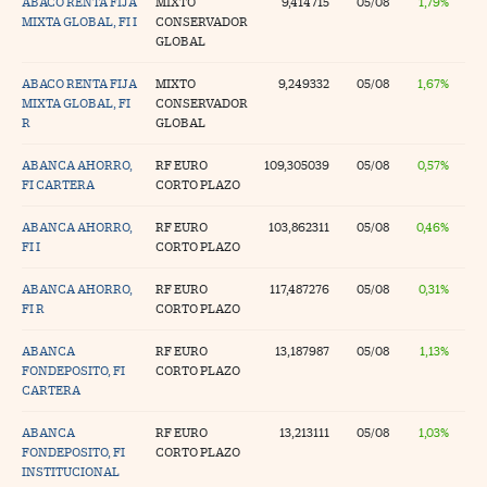
ABACO RENTA FIJA
MIXTO
9,414715
05/08
1,79%
MIXTA GLOBAL, FI I
CONSERVADOR
na Trading
GLOBAL
ventos
//foo
ABACO RENTA FIJA
MIXTO
9,249332
05/08
1,67%
MIXTA GLOBAL, FI
CONSERVADOR
gue a Cinco Días
//foo
R
GLOBAL
tros
//foo
ABANCA AHORRO,
RF EURO
109,305039
05/08
0,57%
FI CARTERA
CORTO PLAZO
ABANCA AHORRO,
RF EURO
103,862311
05/08
0,46%
FI I
CORTO PLAZO
ABANCA AHORRO,
RF EURO
117,487276
05/08
0,31%
FI R
CORTO PLAZO
ABANCA
RF EURO
13,187987
05/08
1,13%
FONDEPOSITO, FI
CORTO PLAZO
CARTERA
ABANCA
RF EURO
13,213111
05/08
1,03%
FONDEPOSITO, FI
CORTO PLAZO
INSTITUCIONAL