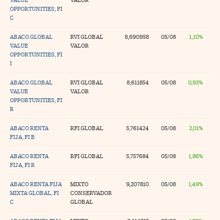
OPPORTUNITIES, FI
tras
C
ABACO GLOBAL
RVI GLOBAL
8,690958
05/08
1,10%
VALUE
VALOR
OPPORTUNITIES, FI
ídeos
I
togalerías
ABACO GLOBAL
RVI GLOBAL
8,611854
05/08
0,93%
fografías
VALUE
VALOR
OPPORTUNITIES, FI
torrelatos
R
ewsletter
ABACO RENTA
RFI GLOBAL
5,761424
05/08
2,01%
FIJA, FI B
ABACO RENTA
RFI GLOBAL
5,757684
05/08
1,86%
FIJA, FI R
artlife
//foo
ABACO RENTA FIJA
MIXTO
9,207810
05/08
1,49%
MIXTA GLOBAL, FI
CONSERVADOR
rritorio Pyme
//foo
C
GLOBAL
gal