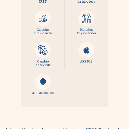
IRPF
de hipoteca
Calcular
Planifica
sueldo neto
tu jubilación
Cambio
APP IOS
de divisas
APP ANDROID