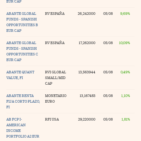
EUR CAP
ABANTE GLOBAL
RV ESPAÑA
26,242000
05/08
9,69%
FUNDS - SPANISH
OPPORTUNITIES B
EUR CAP
ABANTE GLOBAL
RV ESPAÑA
17,262000
05/08
10,09%
FUNDS - SPANISH
OPPORTUNITIES C
EUR CAP
ABANTE QUANT
RVI GLOBAL
13,563944
05/08
0,49%
VALUE, FI
SMALL/MID
CAP
ABANTE RENTA
MONETARIO
13,167483
05/08
1,10%
FIJA CORTO PLAZO,
EURO
FI
AB FCP I-
RFI USA
29,220000
05/08
1,81%
AMERICAN
INCOME
PORTFOLIO A2 EUR