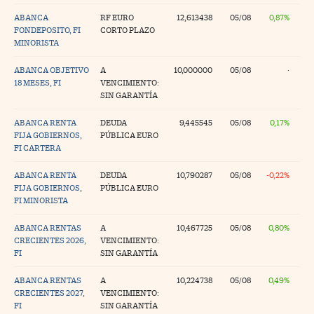
ABANCA
RF EURO
12,613438
05/08
0,87%
FONDEPOSITO, FI
CORTO PLAZO
MINORISTA
ABANCA OBJETIVO
A
10,000000
05/08
·
18 MESES, FI
VENCIMIENTO:
SIN GARANTÍA
ABANCA RENTA
DEUDA
9,445545
05/08
0,17%
FIJA GOBIERNOS,
PÚBLICA EURO
FI CARTERA
ABANCA RENTA
DEUDA
10,790287
05/08
-0,22%
FIJA GOBIERNOS,
PÚBLICA EURO
FI MINORISTA
ABANCA RENTAS
A
10,467725
05/08
0,80%
CRECIENTES 2026,
VENCIMIENTO:
FI
SIN GARANTÍA
ABANCA RENTAS
A
10,224738
05/08
0,49%
CRECIENTES 2027,
VENCIMIENTO:
FI
SIN GARANTÍA