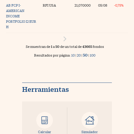
AB FCP I-
RFI USA
21,070000
05/08
-0,75%
AMERICAN
INCOME
PORTFOLIO I2 EUR
H
Se muestran de
1
a
50
de un total de
43665
fondos
50
Resultados por página:
10
|
20
|
|
100
Herramientas
Calcular
Simulador