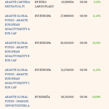
ABANTE CARTERA
RF EURO
10,583554
05/08
0,15%
RENTA FIJA, FI
LARGO PLAZO
ABANTE GLOBAL
RVI EUROPA
27,868000
05/08
11,13%
FUNDS - ABANTE
EUROPEAN
QUALITY EQUITY A
EUR CAP
ABANTE GLOBAL
RVI EUROPA
26,921000
05/08
10,74%
FUNDS - ABANTE
EUROPEAN
QUALITY EQUITY B
EUR CAP
ABANTE GLOBAL
RVI EUROPA
21,074000
05/08
11,12%
FUNDS - ABANTE
EUROPEAN
QUALITY EQUITY C
EUR CAP
ABANTE GLOBAL
RV ESPAÑA
28,231000
05/08
10,08%
FUNDS - SPANISH
OPPORTUNITIES A