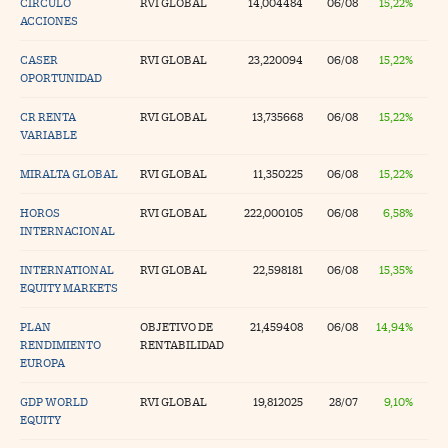
CIRCULO
RVI GLOBAL
14,004484
06/08
15,22%
ACCIONES
tras
CASER
RVI GLOBAL
23,220094
06/08
15,22%
OPORTUNIDAD
ídeos
CR RENTA
RVI GLOBAL
13,735668
06/08
15,22%
VARIABLE
togalerías
MIRALTA GLOBAL
RVI GLOBAL
11,350225
06/08
15,22%
fografías
HOROS
RVI GLOBAL
222,000105
06/08
6,58%
torrelatos
INTERNACIONAL
ewsletter
INTERNATIONAL
RVI GLOBAL
22,598181
06/08
15,35%
EQUITY MARKETS
PLAN
OBJETIVO DE
21,459408
06/08
14,94%
RENDIMIENTO
RENTABILIDAD
EUROPA
artlife
//foo
GDP WORLD
RVI GLOBAL
19,812025
28/07
9,10%
rritorio Pyme
//foo
EQUITY
gal