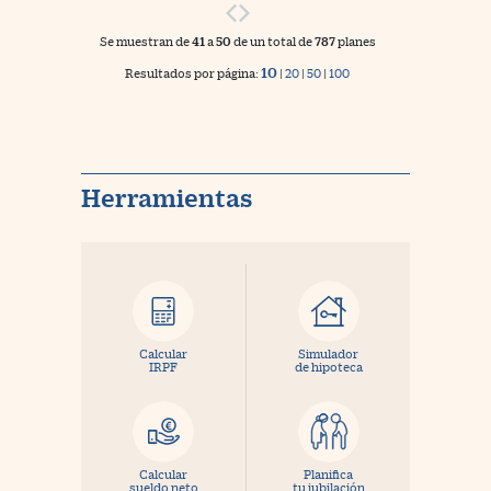
na Trading
Se muestran de
41
a
50
de un total de
787
planes
ventos
10
//foo
Resultados por página:
|
20
|
50
|
100
gue a Cinco Días
//foo
tros
//foo
Herramientas
Calcular
Simulador
IRPF
de hipoteca
Calcular
Planifica
sueldo neto
tu jubilación