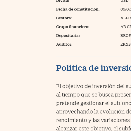
Divisa:
USD
Fecha de constitución:
06/07
Gestora:
ALLI
Grupo financiero:
AB G
Depositaria:
BROW
Auditor:
ERNS
Política de invers
El objetivo de inversión del 
al tiempo que se busca preser
pretende gestionar el subfond
aprovechando la evolución de
rendimiento y las variaciones 
alcanzar este objetivo, el sub