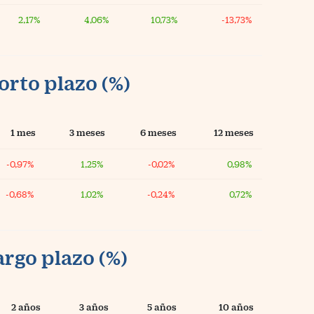
2,17%
4,06%
10,73%
-13,73%
orto plazo (%)
1 mes
3 meses
6 meses
12 meses
-0,97%
1,25%
-0,02%
0,98%
-0,68%
1,02%
-0,24%
0,72%
argo plazo (%)
2 años
3 años
5 años
10 años