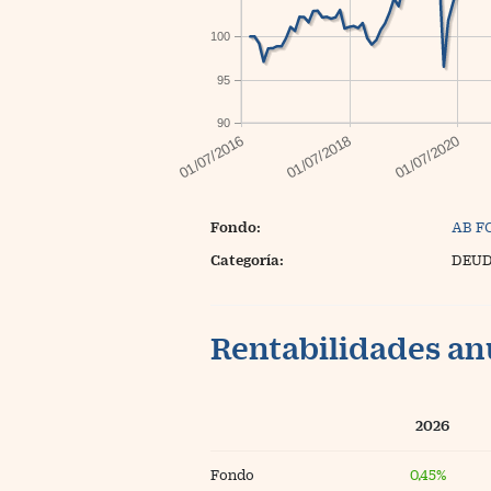
100
95
90
Fondo:
AB F
Categoría:
DEUD
Rentabilidades an
2026
Fondo
0,45%