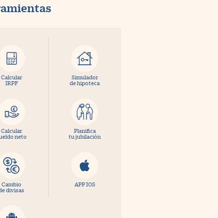
ramientas
Calcular
Simulador
IRPF
de hipoteca
Calcular
Planifica
ueldo neto
tu jubilación
Cambio
APP IOS
de divisas