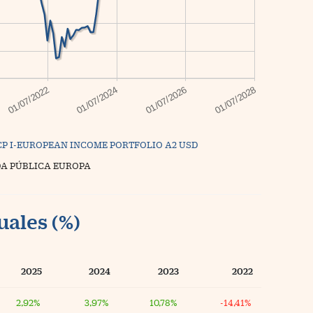
CP I-EUROPEAN INCOME PORTFOLIO A2 USD
A PÚBLICA EUROPA
uales (%)
2025
2024
2023
2022
2,92%
3,97%
10,78%
-14,41%