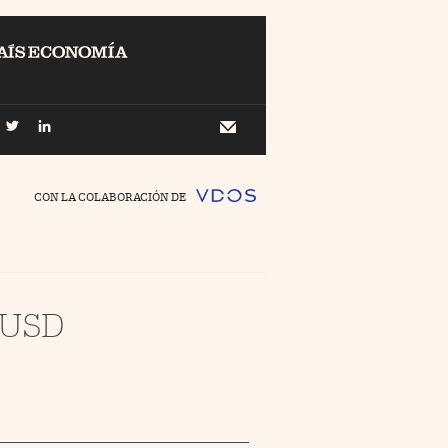
EL
Buscar
 Economía
Newsletter
//foo
CON LA COLABORACIÓN DE
o Pyme
//foo
ing
 USD
//foo
nco Días
//foo
//foo