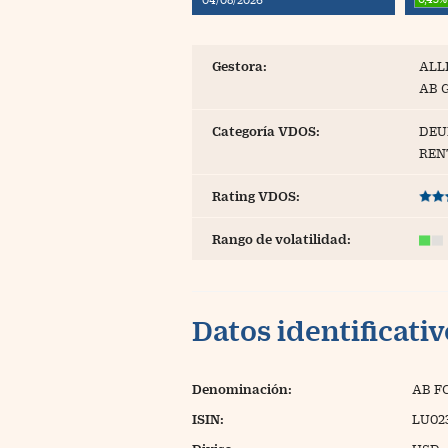
Blogs
Extras
Gestora:
ALL
AB 
Categoría VDOS:
DEU
REN
Rating VDOS:
Rango de volatilidad:
Datos identificati
Denominación:
AB F
ISIN:
LU02