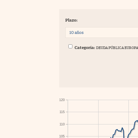
Plazo:
Categoría:
DEUDA PÚBLICA EUROP
120
115
110
105