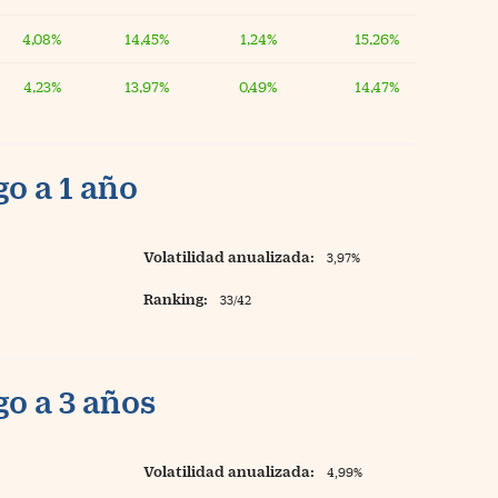
4,08%
14,45%
1,24%
15,26%
4,23%
13,97%
0,49%
14,47%
o a 1 año
Volatilidad anualizada:
3,97%
Ranking:
33/42
o a 3 años
Volatilidad anualizada:
4,99%