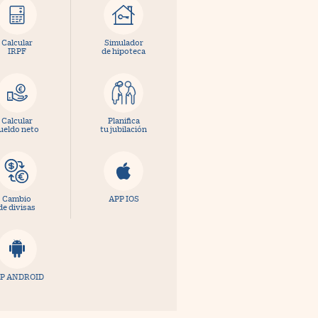
Calcular
Simulador
IRPF
de hipoteca
Calcular
Planifica
ueldo neto
tu jubilación
Cambio
APP IOS
de divisas
P ANDROID