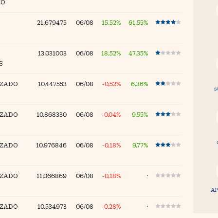
ZO
21,679475
06/08
15,52%
61,55%
13,031003
06/08
18,52%
47,35%
S
IZADO
10,447553
06/08
-0,52%
6,36%
s
IZADO
10,868330
06/08
-0,04%
9,55%
IZADO
10,976846
06/08
-0,18%
9,77%
IZADO
11,066869
06/08
-0,18%
·
AP
IZADO
10,534973
06/08
-0,28%
·