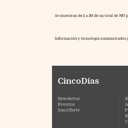
Se muestran de
1
a
20
de un total de
787
p
Información y tecnología suministrados
CincoDías
Newsletter
©
Eventos
A
Suscríbete
P
M
C