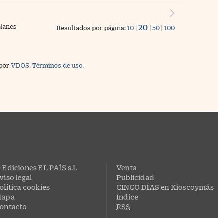
lanes
20
Resultados por página:
10
|
|
50
|
100
 por
VDOS
.
Términos de uso.
 Ediciones EL PAÍS s.l.
Venta
viso legal
Publicidad
olítica cookies
CINCO DÍAS en Kioscoymás
apa
Índice
ontacto
RSS