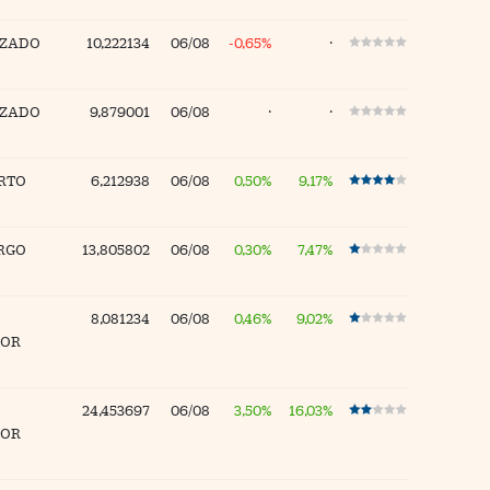
IZADO
10,222134
06/08
-0,65%
·
IZADO
9,879001
06/08
·
·
RTO
6,212938
06/08
0,50%
9,17%
RGO
13,805802
06/08
0,30%
7,47%
8,081234
06/08
0,46%
9,02%
DOR
24,453697
06/08
3,50%
16,03%
DOR