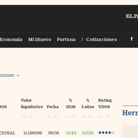
PAÍS
Economía
Mi Dinero
Fortuna
Cotizaciones
Smartlife
Vídeos
Territori
Fotogalerías
Legal
Infografías
NSIONES
Zona Trad
Fotorrelatos
Eventos
Newsletter
Valor
%
%
Rating
DOS
liquidativo
Fecha
2026
3 años
VDOS
Sigue a Ci
Her
Otros
CIONAL
11,196098
06/08
0,14%
11,52%