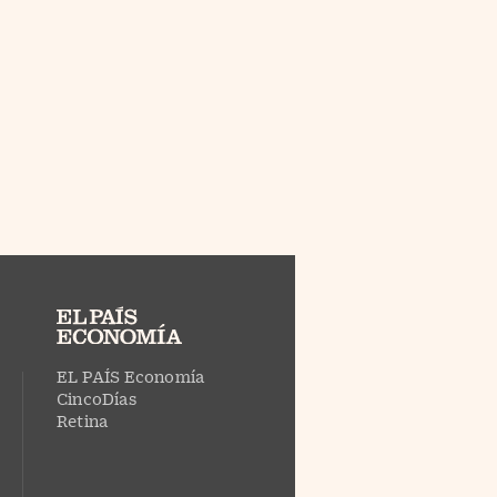
EL PAÍS Economía
CincoDías
Retina