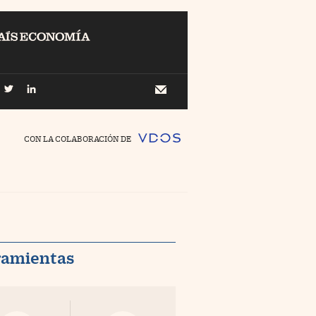
EL
Buscar
 Economía
Newsletter
//foo
CON LA COLABORACIÓN DE
o Pyme
//foo
ing
//foo
nco Días
//foo
ramientas
//foo