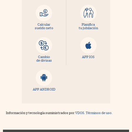
Calcular
Planifica
sueldo neto
tu jubilación
Cambio
APP IOS
de divisas
APP ANDROID
Información y tecnología suministrados por
VDOS
.
Términos de uso.