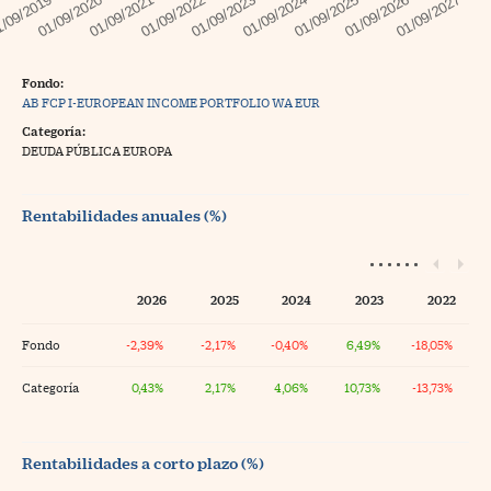
Fondo:
AB FCP I-EUROPEAN INCOME PORTFOLIO WA EUR
Categoría:
DEUDA PÚBLICA EUROPA
Rentabilidades anuales (%)
2026
2025
2024
2023
2022
Fondo
-2,39%
-2,17%
-0,40%
6,49%
-18,05%
Categoría
0,43%
2,17%
4,06%
10,73%
-13,73%
Rentabilidades a corto plazo (%)