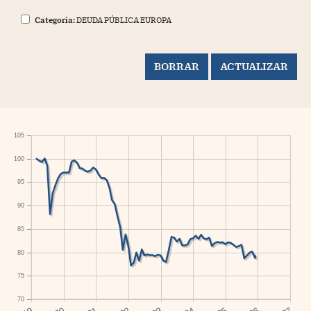
Categoría:
DEUDA PÚBLICA EUROPA
105
100
95
90
85
80
75
70