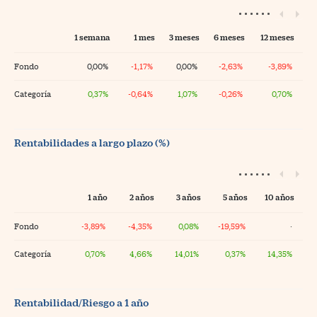
1 semana
1 mes
3 meses
6 meses
12 meses
Fondo
0,00%
-1,17%
0,00%
-2,63%
-3,89%
Categoría
0,37%
-0,64%
1,07%
-0,26%
0,70%
Rentabilidades a largo plazo (%)
1 año
2 años
3 años
5 años
10 años
Fondo
-3,89%
-4,35%
0,08%
-19,59%
·
Categoría
0,70%
4,66%
14,01%
0,37%
14,35%
Rentabilidad/Riesgo a 1 año