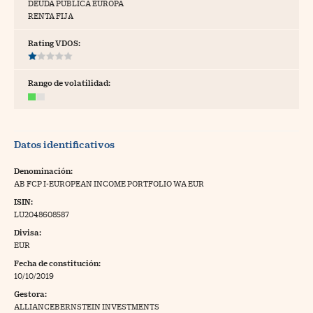
DEUDA PÚBLICA EUROPA
RENTA FIJA
tras
Rating VDOS:
ídeos
Rango de volatilidad:
togalerías
fografías
Datos identificativos
torrelatos
Denominación:
ewsletter
AB FCP I-EUROPEAN INCOME PORTFOLIO WA EUR
ISIN:
LU2048608587
Divisa:
EUR
artlife
//foo
Fecha de constitución:
10/10/2019
rritorio Pyme
//foo
Gestora:
gal
ALLIANCEBERNSTEIN INVESTMENTS