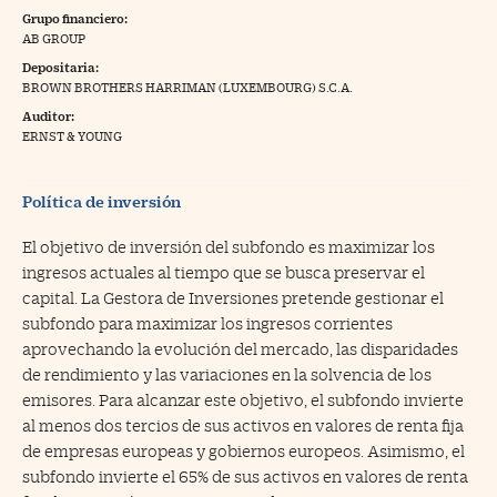
Grupo financiero:
na Trading
AB GROUP
Depositaria:
ventos
//foo
BROWN BROTHERS HARRIMAN (LUXEMBOURG) S.C.A.
gue a Cinco Días
//foo
Auditor:
ERNST & YOUNG
tros
//foo
Política de inversión
El objetivo de inversión del subfondo es maximizar los
ingresos actuales al tiempo que se busca preservar el
capital. La Gestora de Inversiones pretende gestionar el
subfondo para maximizar los ingresos corrientes
aprovechando la evolución del mercado, las disparidades
de rendimiento y las variaciones en la solvencia de los
emisores. Para alcanzar este objetivo, el subfondo invierte
al menos dos tercios de sus activos en valores de renta fija
de empresas europeas y gobiernos europeos. Asimismo, el
subfondo invierte el 65% de sus activos en valores de renta