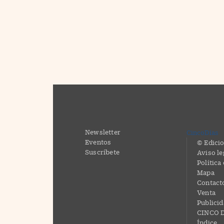
Newsletter
CincoDías
Eventos
© Edicio
Suscríbete
Aviso le
Política
Mapa
Contact
Venta
Publici
CINCO D
Índice