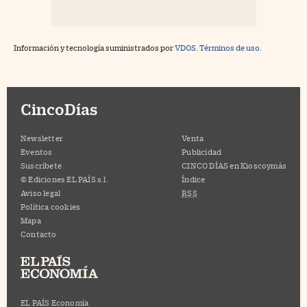
Información y tecnología suministrados por
VDOS
.
Términos de uso.
CincoDías
Newsletter
Venta
Eventos
Publicidad
Suscríbete
CINCO DÍAS en Kioscoymás
© Ediciones EL PAÍS s.l.
Índice
Aviso legal
RSS
Política cookies
Mapa
Contacto
EL PAÍS Economía