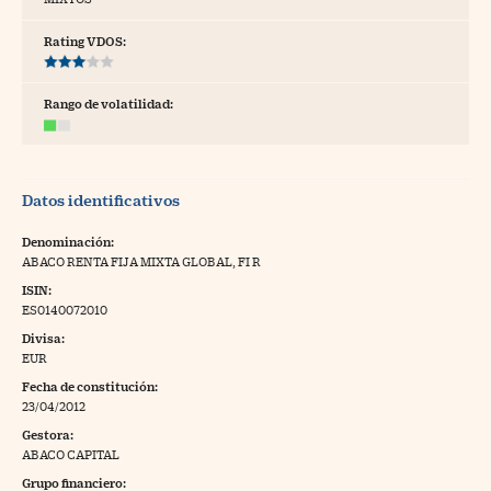
tras
Rating VDOS:
Rango de volatilidad:
ídeos
togalerías
Datos identificativos
fografías
torrelatos
Denominación:
ABACO RENTA FIJA MIXTA GLOBAL, FI R
ewsletter
ISIN:
ES0140072010
Divisa:
EUR
Fecha de constitución:
artlife
//foo
23/04/2012
Gestora:
rritorio Pyme
//foo
ABACO CAPITAL
gal
Grupo financiero: