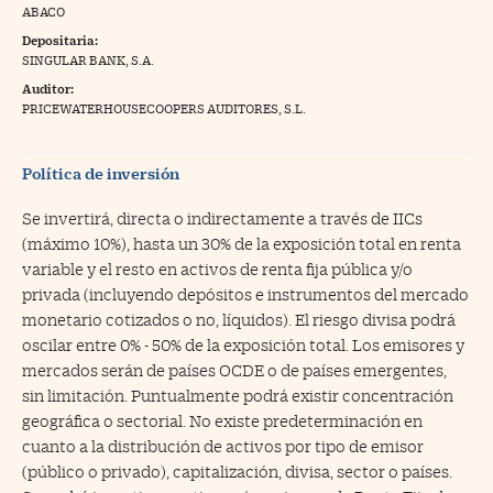
ABACO
na Trading
Depositaria:
SINGULAR BANK, S.A.
ventos
//foo
Auditor:
gue a Cinco Días
PRICEWATERHOUSECOOPERS AUDITORES, S.L.
//foo
tros
//foo
Política de inversión
Se invertirá, directa o indirectamente a través de IICs
(máximo 10%), hasta un 30% de la exposición total en renta
variable y el resto en activos de renta fija pública y/o
privada (incluyendo depósitos e instrumentos del mercado
monetario cotizados o no, líquidos). El riesgo divisa podrá
oscilar entre 0% - 50% de la exposición total. Los emisores y
mercados serán de países OCDE o de países emergentes,
sin limitación. Puntualmente podrá existir concentración
geográfica o sectorial. No existe predeterminación en
cuanto a la distribución de activos por tipo de emisor
(público o privado), capitalización, divisa, sector o países.