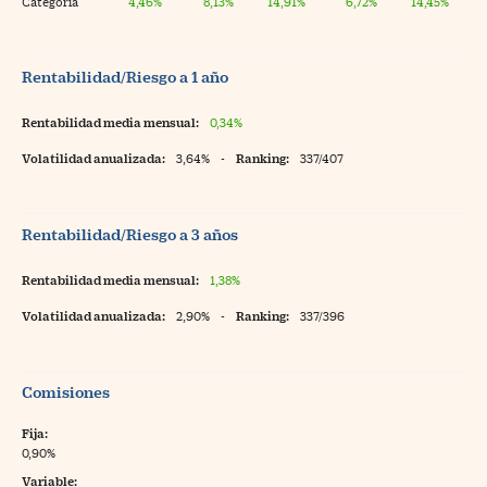
Categoría
4,46%
8,13%
14,91%
6,72%
14,45%
Rentabilidad/Riesgo a 1 año
Rentabilidad media mensual:
0,34%
Volatilidad anualizada:
3,64%
-
Ranking:
337/407
Rentabilidad/Riesgo a 3 años
Rentabilidad media mensual:
1,38%
Volatilidad anualizada:
2,90%
-
Ranking:
337/396
Comisiones
Fija:
0,90%
Variable: