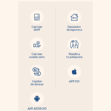
Calcular
Simulador
IRPF
de hipoteca
Calcular
Planifica
sueldo neto
tu jubilación
Cambio
APP IOS
de divisas
APP ANDROID