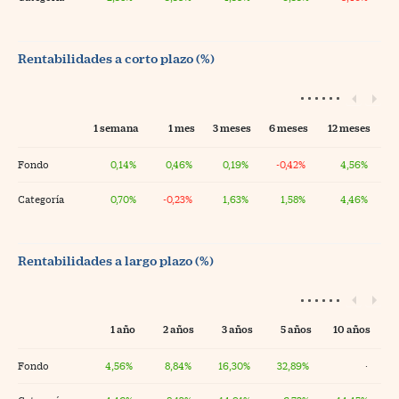
Rentabilidades a corto plazo (%)
1 semana
1 mes
3 meses
6 meses
12 meses
Fondo
0,14%
0,46%
0,19%
-0,42%
4,56%
Categoría
0,70%
-0,23%
1,63%
1,58%
4,46%
Rentabilidades a largo plazo (%)
1 año
2 años
3 años
5 años
10 años
Fondo
4,56%
8,84%
16,30%
32,89%
·