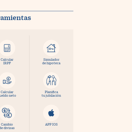
ramientas
Calcular
Simulador
IRPF
de hipoteca
Calcular
Planifica
ueldo neto
tu jubilación
Cambio
APP IOS
de divisas