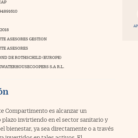
CAP
94891610
AP
/2018
TE ASESORES GESTION
TE ASESORES
ND DE ROTHSCHILD (EUROPE)
EWATERHOUSECOOPERS S.A R.L.
ión
ste Compartimento es alcanzar un
 plazo invirtiendo en el sector sanitario y
el bienestar, ya sea directamente o a través
a invertidos en tales activos. El