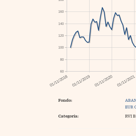
160
140
120
100
80
60
Fondo:
ABAN
EUR 
Categoría:
RVI 