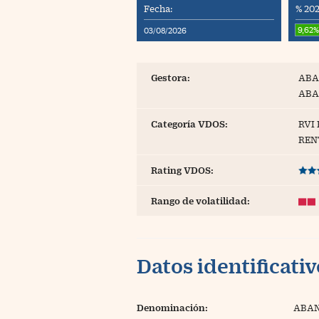
Fecha:
% 202
Blogs
9,62
03/08/2026
Extras
Gestora:
ABA
ABA
Categoría VDOS:
RVI
REN
Rating VDOS:
Rango de volatilidad:
Datos identificati
Denominación:
ABAN