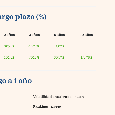
argo plazo (%)
2 años
3 años
5 años
10 años
20,71%
43,77%
11,07%
·
40,14%
70,18%
60,57%
175,78%
o a 1 año
Volatilidad anualizada:
16,83%
Ranking:
113/149