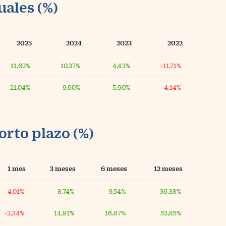
uales (%)
2025
2024
2023
2022
11,62%
10,37%
4,43%
-11,71%
21,04%
9,60%
5,90%
-4,14%
orto plazo (%)
1 mes
3 meses
6 meses
12 meses
-4,01%
8,74%
9,54%
36,38%
-2,34%
14,91%
16,87%
53,85%