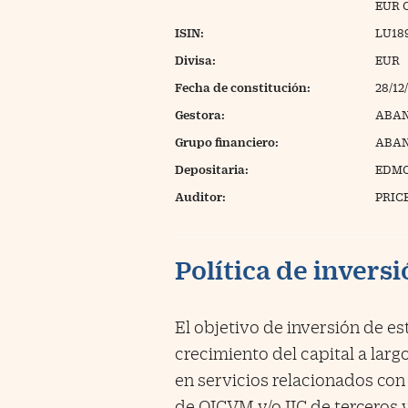
EUR 
ISIN:
LU18
Divisa:
EUR
Fecha de constitución:
28/12
Gestora:
ABAN
Grupo financiero:
ABAN
Depositaria:
EDMO
Auditor:
PRIC
Política de invers
El objetivo de inversión de e
crecimiento del capital a largo
en servicios relacionados con 
de OICVM y/o IIC de terceros y