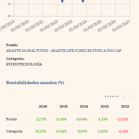
60
40
Fondo:
ABANTE GLOBAL FUNDS - ABANTE LIFE SCIENCES FUND A USD CAP
Categoría:
RVI BIOTECNOLOGÍA
Rentabilidades anuales (%)
2026
2025
2024
2023
2022
Fondo
12,72%
11,93%
10,04%
4,33%
-12,02%
Categoría
20,32%
21,04%
9,60%
5,90%
-4,14%