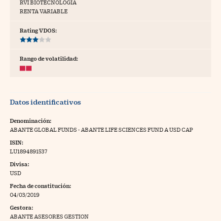
RVI BIOTECNOLOGÍA
RENTA VARIABLE
tras
Rating VDOS:
ídeos
Rango de volatilidad:
togalerías
fografías
Datos identificativos
torrelatos
Denominación:
ewsletter
ABANTE GLOBAL FUNDS - ABANTE LIFE SCIENCES FUND A USD CAP
ISIN:
LU1894891537
Divisa:
USD
artlife
//foo
Fecha de constitución:
04/03/2019
rritorio Pyme
//foo
Gestora:
gal
ABANTE ASESORES GESTION