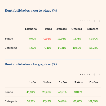
Rentabilidades a corto plazo (%)
1 semana
1 mes
3 meses
6 meses
12 meses
Fondo
0,62%
-0,94%
12,96%
12,78%
41,94%
Categoría
1,62%
0,41%
14,31%
19,59%
58,28%
Rentabilidades a largo plazo (%)
1 año
2 años
3 años
5 años
10 años
Fondo
41,94%
26,48%
46,71%
10,08%
·
Categoría
58,28%
47,42%
74,06%
62,65%
181,89%