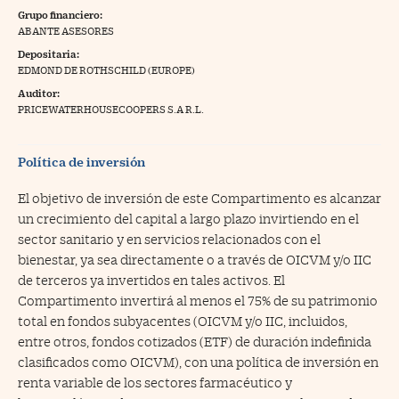
Grupo financiero:
na Trading
ABANTE ASESORES
Depositaria:
ventos
//foo
EDMOND DE ROTHSCHILD (EUROPE)
gue a Cinco Días
//foo
Auditor:
PRICEWATERHOUSECOOPERS S.A R.L.
tros
//foo
Política de inversión
El objetivo de inversión de este Compartimento es alcanzar
un crecimiento del capital a largo plazo invirtiendo en el
sector sanitario y en servicios relacionados con el
bienestar, ya sea directamente o a través de OICVM y/o IIC
de terceros ya invertidos en tales activos. El
Compartimento invertirá al menos el 75% de su patrimonio
total en fondos subyacentes (OICVM y/o IIC, incluidos,
entre otros, fondos cotizados (ETF) de duración indefinida
clasificados como OICVM), con una política de inversión en
renta variable de los sectores farmacéutico y