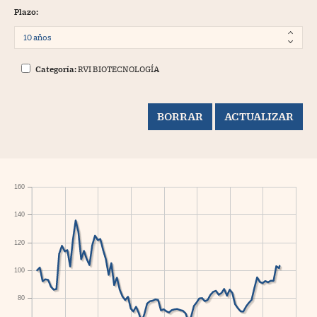
Plazo:
Categoría:
RVI BIOTECNOLOGÍA
160
140
120
100
80