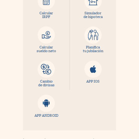
Calcular
Simulador
IRPF
de hipoteca
Calcular
Planifica
sueldo neto
tu jubilación
Cambio
APP IOS
de divisas
APP ANDROID