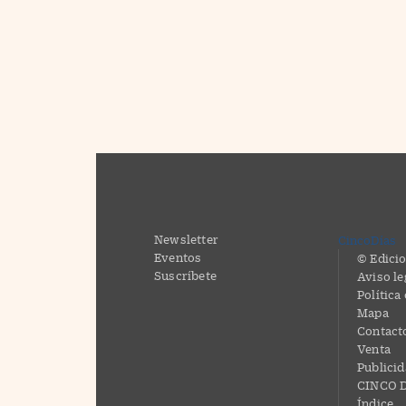
Newsletter
CincoDías
Eventos
© Edicio
Suscríbete
Aviso le
Política
Mapa
Contact
Venta
Publici
CINCO D
Índice