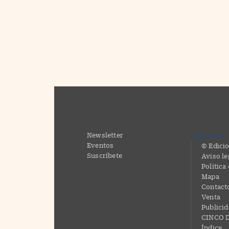
Newsletter
CincoDías
Eventos
© Edicio
Suscríbete
Aviso le
Política
Mapa
Contact
Venta
Publici
CINCO D
Índice