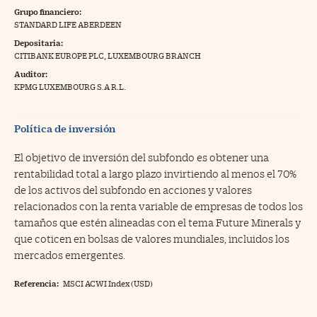
Grupo financiero:
na Trading
STANDARD LIFE ABERDEEN
Depositaria:
ventos
//foo
CITIBANK EUROPE PLC, LUXEMBOURG BRANCH
gue a Cinco Días
//foo
Auditor:
KPMG LUXEMBOURG S.A R.L.
tros
//foo
Política de inversión
El objetivo de inversión del subfondo es obtener una
rentabilidad total a largo plazo invirtiendo al menos el 70%
de los activos del subfondo en acciones y valores
relacionados con la renta variable de empresas de todos los
tamaños que estén alineadas con el tema Future Minerals y
que coticen en bolsas de valores mundiales, incluidos los
mercados emergentes.
Referencia:
MSCI ACWI Index (USD)