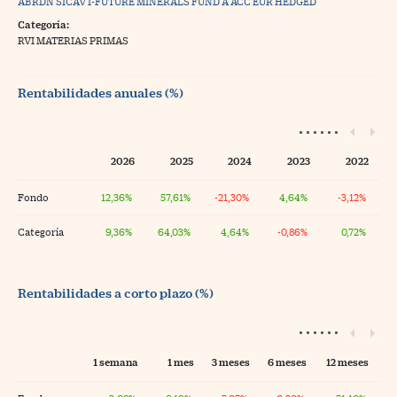
ABRDN SICAV I-FUTURE MINERALS FUND A ACC EUR HEDGED
Categoría:
RVI MATERIAS PRIMAS
Rentabilidades anuales (%)
2026
2025
2024
2023
2022
Fondo
12,36%
57,61%
-21,30%
4,64%
-3,12%
Categoría
9,36%
64,03%
4,64%
-0,86%
0,72%
Rentabilidades a corto plazo (%)
1 semana
1 mes
3 meses
6 meses
12 meses