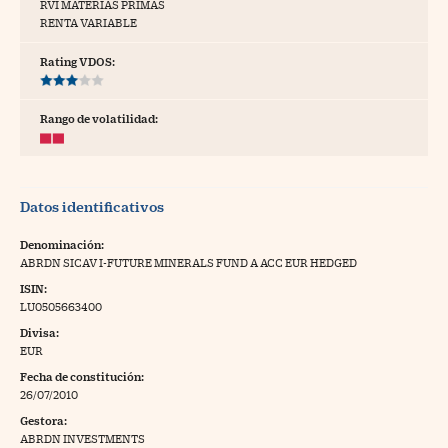
RVI MATERIAS PRIMAS
RENTA VARIABLE
tras
Rating VDOS:
ídeos
Rango de volatilidad:
togalerías
fografías
Datos identificativos
torrelatos
Denominación:
ewsletter
ABRDN SICAV I-FUTURE MINERALS FUND A ACC EUR HEDGED
ISIN:
LU0505663400
Divisa:
EUR
artlife
//foo
Fecha de constitución:
26/07/2010
rritorio Pyme
//foo
Gestora:
gal
ABRDN INVESTMENTS