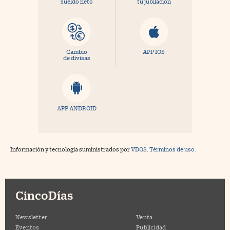
sueldo neto
tu jubilación
Cambio
APP IOS
de divisas
APP ANDROID
Información y tecnología suministrados por
VDOS
.
Términos de uso.
CincoDías
Newsletter
Venta
Eventos
Publicidad