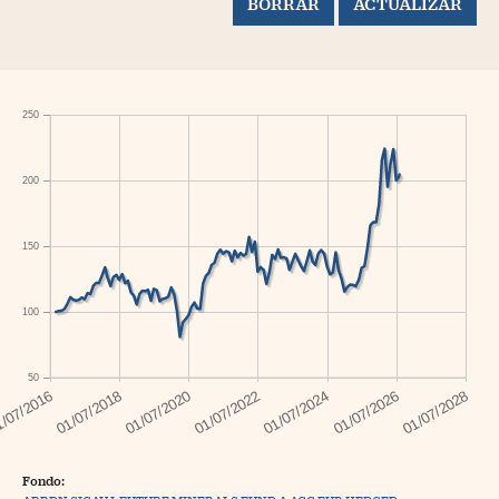
250
200
150
100
50
Fondo: