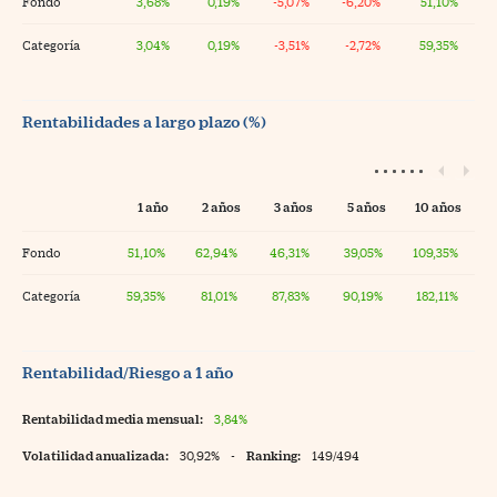
Fondo
3,68%
0,19%
-5,07%
-6,20%
51,10%
Categoría
3,04%
0,19%
-3,51%
-2,72%
59,35%
Rentabilidades a largo plazo (%)
1 año
2 años
3 años
5 años
10 años
Fondo
51,10%
62,94%
46,31%
39,05%
109,35%
Categoría
59,35%
81,01%
87,83%
90,19%
182,11%
Rentabilidad/Riesgo a 1 año
Rentabilidad media mensual:
3,84%
Volatilidad anualizada:
30,92%
-
Ranking:
149/494