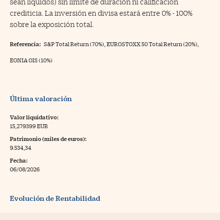
sean líquidos) sin límite de duración ni calificación
crediticia. La inversión en divisa estará entre 0% - 100%
sobre la exposición total.
Referencia:
S&P Total Return (70%), EUROSTOXX 50 Total Return (20%),
EONIA OIS (10%)
Última valoración
Valor liquidativo:
15,279399 EUR
Patrimonio (miles de euros):
9.534,34
Fecha:
06/08/2026
Evolución de Rentabilidad