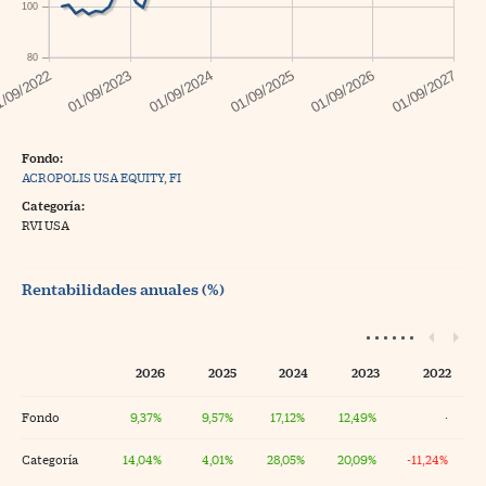
100
80
Fondo:
ACROPOLIS USA EQUITY, FI
Categoría:
RVI USA
Rentabilidades anuales (%)
2026
2025
2024
2023
2022
Fondo
9,37%
9,57%
17,12%
12,49%
·
Categoría
14,04%
4,01%
28,05%
20,09%
-11,24%