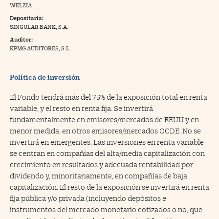
WELZIA
na Trading
Depositaria:
SINGULAR BANK, S.A.
ventos
//foo
Auditor:
gue a Cinco Días
KPMG AUDITORES, S.L.
//foo
tros
//foo
Política de inversión
El Fondo tendrá más del 75% de la exposición total en renta
variable, y el resto en renta fija. Se invertirá
fundamentalmente en emisores/mercados de EEUU y en
menor medida, en otros emisores/mercados OCDE. No se
invertirá en emergentes. Las inversiones en renta variable
se centran en compañías del alta/media capitalización con
crecimiento en resultados y adecuada rentabilidad por
dividendo y, minoritariamente, en compañías de baja
capitalización. El resto de la exposición se invertirá en renta
fija pública y/o privada (incluyendo depósitos e
instrumentos del mercado monetario cotizados o no, que