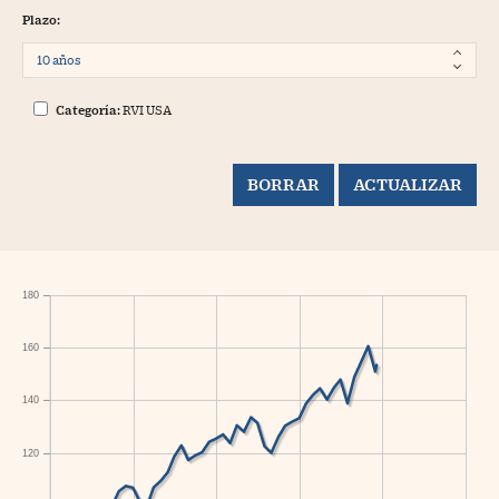
Plazo:
Categoría:
RVI USA
180
160
140
120