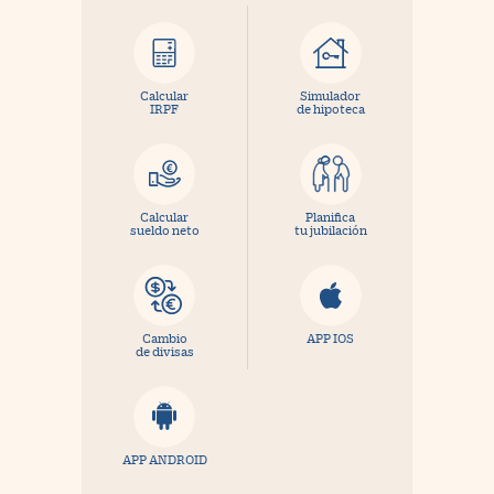
Calcular
Simulador
IRPF
de hipoteca
Calcular
Planifica
sueldo neto
tu jubilación
Cambio
APP IOS
de divisas
APP ANDROID