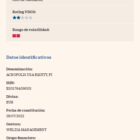
tras
Rating VDOS:
Rango de volatilidad:
ídeos
togalerías
Datos identificativos
fografías
torrelatos
Denominación:
ACROPOLIS USA EQUITY, FI
ewsletter
ISIN:
ES0176409003
Divisa:
EUR
Fecha de constitución:
artlife
//foo
28/07/2022
Gestora:
rritorio Pyme
//foo
WELZIA MANAGEMENT
gal
Grupo financiero: