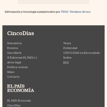
Información y tecnología suministrados por
VDOS
.
Términos de uso.
CincoDías
Newsletter
Venta
Eventos
Publicidad
Suscríbete
CINCO DÍAS en Kioscoymás
© Ediciones EL PAÍS s.l.
Índice
Aviso legal
RSS
Política cookies
Mapa
Contacto
EL PAÍS Economía
CincoDías