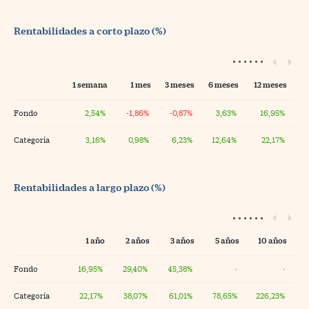
Rentabilidades a corto plazo (%)
1 semana
1 mes
3 meses
6 meses
12 meses
Fondo
2,54%
-1,86%
-0,87%
3,63%
16,95%
Categoría
3,16%
0,98%
6,23%
12,64%
22,17%
Rentabilidades a largo plazo (%)
1 año
2 años
3 años
5 años
10 años
Fondo
16,95%
29,40%
45,38%
·
·
Categoría
22,17%
38,07%
61,01%
78,65%
226,23%