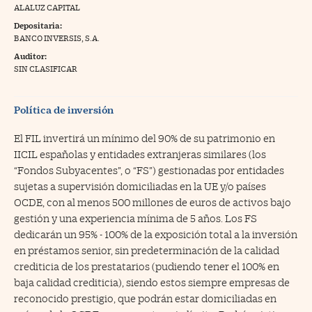
ALALUZ CAPITAL
na Trading
Depositaria:
BANCO INVERSIS, S.A.
ventos
//foo
Auditor:
gue a Cinco Días
SIN CLASIFICAR
//foo
tros
//foo
Política de inversión
El FIL invertirá un mínimo del 90% de su patrimonio en
IICIL españolas y entidades extranjeras similares (los
“Fondos Subyacentes”, o “FS”) gestionadas por entidades
sujetas a supervisión domiciliadas en la UE y/o países
OCDE, con al menos 500 millones de euros de activos bajo
gestión y una experiencia mínima de 5 años. Los FS
dedicarán un 95% - 100% de la exposición total a la inversión
en préstamos senior, sin predeterminación de la calidad
crediticia de los prestatarios (pudiendo tener el 100% en
baja calidad crediticia), siendo estos siempre empresas de
reconocido prestigio, que podrán estar domiciliadas en