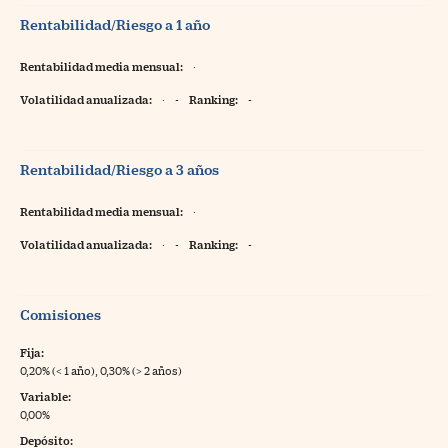
Rentabilidad/Riesgo a 1 año
Rentabilidad media mensual:
·
Volatilidad anualizada:
·
-
Ranking:
-
Rentabilidad/Riesgo a 3 años
Rentabilidad media mensual:
·
Volatilidad anualizada:
·
-
Ranking:
-
Comisiones
Fija:
0,20% (< 1 año), 0,30% (> 2 años)
Variable:
0,00%
Depósito: