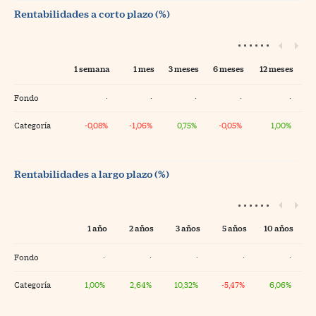
Rentabilidades a corto plazo (%)
1 semana
1 mes
3 meses
6 meses
12 meses
Fondo
·
·
·
·
·
Categoría
-0,08%
-1,06%
0,75%
-0,05%
1,00%
Rentabilidades a largo plazo (%)
1 año
2 años
3 años
5 años
10 años
Fondo
·
·
·
·
·
Categoría
1,00%
2,64%
10,32%
-5,47%
6,06%