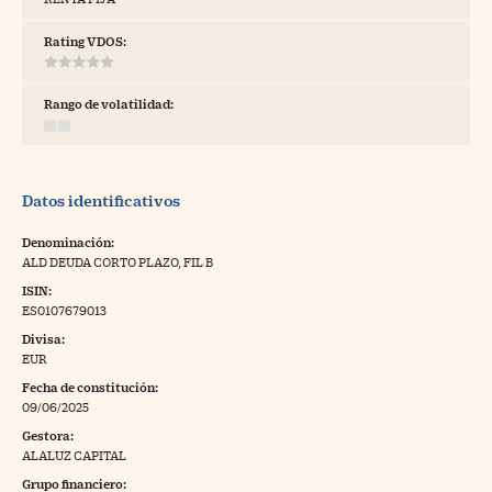
tras
Rating VDOS:
Rango de volatilidad:
ídeos
togalerías
Datos identificativos
fografías
torrelatos
Denominación:
ALD DEUDA CORTO PLAZO, FIL B
ewsletter
ISIN:
ES0107679013
Divisa:
EUR
Fecha de constitución:
artlife
//foo
09/06/2025
Gestora:
rritorio Pyme
//foo
ALALUZ CAPITAL
gal
Grupo financiero: