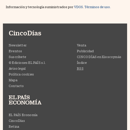
Información y tecnología suministrados por
VDOS
.
Términos de uso.
CincoDías
Newsletter
Venta
Eventos
Publicidad
Suscríbete
CINCO DÍAS en Kioscoymás
© Ediciones EL PAÍS s.l.
Índice
Aviso legal
RSS
Política cookies
Mapa
Contacto
EL PAÍS Economía
CincoDías
Retina