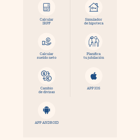
Calcular
Simulador
IRPF
de hipoteca
Calcular
Planifica
sueldo neto
tu jubilación
Cambio
APP IOS
de divisas
APP ANDROID