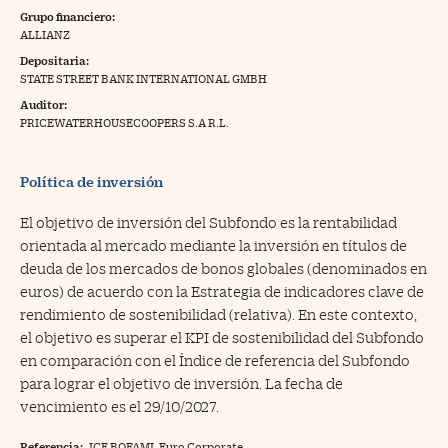
Grupo financiero:
na Trading
ALLIANZ
Depositaria:
ventos
//foo
STATE STREET BANK INTERNATIONAL GMBH
gue a Cinco Días
//foo
Auditor:
PRICEWATERHOUSECOOPERS S.A R.L.
tros
//foo
Política de inversión
El objetivo de inversión del Subfondo es la rentabilidad
orientada al mercado mediante la inversión en títulos de
deuda de los mercados de bonos globales (denominados en
euros) de acuerdo con la Estrategia de indicadores clave de
rendimiento de sostenibilidad (relativa). En este contexto,
el objetivo es superar el KPI de sostenibilidad del Subfondo
en comparación con el Índice de referencia del Subfondo
para lograr el objetivo de inversión. La fecha de
vencimiento es el 29/10/2027.
Referencia:
ICE BOFAML Euro Corporate