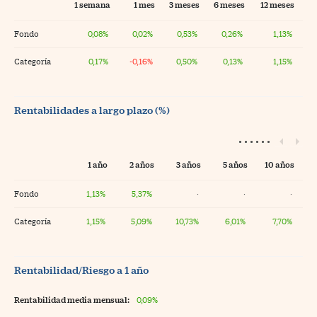
1 semana
1 mes
3 meses
6 meses
12 meses
Fondo
0,08%
0,02%
0,53%
0,26%
1,13%
Categoría
0,17%
-0,16%
0,50%
0,13%
1,15%
Rentabilidades a largo plazo (%)
1 año
2 años
3 años
5 años
10 años
Fondo
1,13%
5,37%
·
·
·
Categoría
1,15%
5,09%
10,73%
6,01%
7,70%
Rentabilidad/Riesgo a 1 año
Rentabilidad media mensual:
0,09%