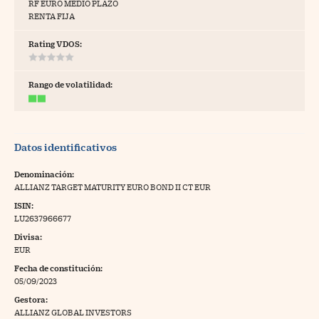
RF EURO MEDIO PLAZO
RENTA FIJA
tras
Rating VDOS:
ídeos
Rango de volatilidad:
togalerías
fografías
Datos identificativos
torrelatos
Denominación:
ewsletter
ALLIANZ TARGET MATURITY EURO BOND II CT EUR
ISIN:
LU2637966677
Divisa:
EUR
artlife
//foo
Fecha de constitución:
05/09/2023
rritorio Pyme
//foo
Gestora:
gal
ALLIANZ GLOBAL INVESTORS