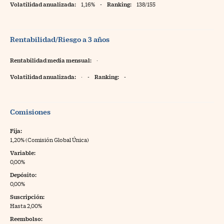
Volatilidad anualizada:
1,16%
-
Ranking:
138/155
Rentabilidad/Riesgo a 3 años
Rentabilidad media mensual:
·
Volatilidad anualizada:
·
-
Ranking:
-
Comisiones
Fija:
1,20% (Comisión Global Única)
Variable:
0,00%
Depósito:
0,00%
Suscripción:
Hasta 2,00%
Reembolso: