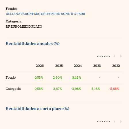
Fondo:
ALLIANZ TARGET MATURITY EURO BOND II CT EUR
Categoría:
RF EURO MEDIO PLAZO
Rentabilidades anuales (%)
2026
2025
2024
2023
2022
Fondo
0,55%
2,60%
3,46%
·
·
Categoría
0,58%
2,67%
3,98%
5,16%
-5,68%
Rentabilidades a corto plazo (%)