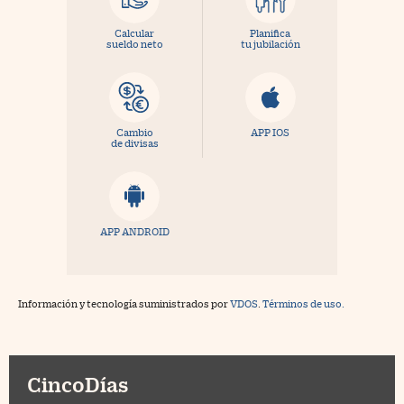
Calcular
Planifica
sueldo neto
tu jubilación
Cambio
APP IOS
de divisas
APP ANDROID
Información y tecnología suministrados por
VDOS
.
Términos de uso.
CincoDías