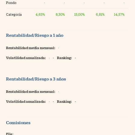
Fondo
·
·
·
·
·
Categoría
4,63%
8,30%
15,00%
6,81%
14,57%
Rentabilidad/Riesgo a 1 año
Rentabilidad media mensual:
·
Volatilidad anualizada:
·
-
Ranking:
-
Rentabilidad/Riesgo a 3 años
Rentabilidad media mensual:
·
Volatilidad anualizada:
·
-
Ranking:
-
Comisiones
Fija: