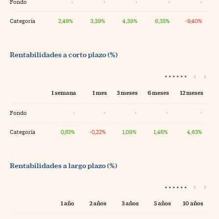
Fondo
·
·
·
·
·
Categoría
2,49%
3,39%
4,39%
6,35%
-9,40%
Rentabilidades a corto plazo (%)
1 semana
1 mes
3 meses
6 meses
12 meses
Fondo
·
·
·
·
·
Categoría
0,83%
-0,22%
1,09%
1,46%
4,63%
Rentabilidades a largo plazo (%)
1 año
2 años
3 años
5 años
10 años