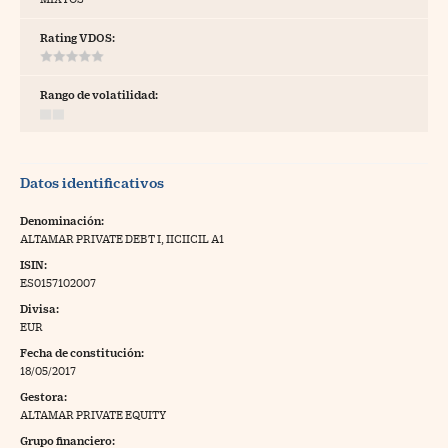
tras
Rating VDOS:
Rango de volatilidad:
ídeos
togalerías
Datos identificativos
fografías
torrelatos
Denominación:
ALTAMAR PRIVATE DEBT I, IICIICIL A1
ewsletter
ISIN:
ES0157102007
Divisa:
EUR
Fecha de constitución:
artlife
//foo
18/05/2017
Gestora:
rritorio Pyme
//foo
ALTAMAR PRIVATE EQUITY
gal
Grupo financiero: