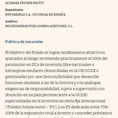
ALTAMAR PRIVATE EQUITY
na Trading
Depositaria:
BNP PARIBAS S.A., SUCURSAL EN ESPAÑA
ventos
//foo
Auditor:
gue a Cinco Días
PRICEWATERHOUSECOOPERS AUDITORES, S.L.
//foo
tros
//foo
Política de inversión
El objetivo del Fondo es lograr rendimientos atractivos
ajustados al riesgo invirtiendo prácticamente el 100% del
patrimonio en IICs de inversión libre nacionales o
extranjeras similares (domiciliadas en la UE/OCDE o
gestionadas por una Gestora/Entidad que desarrolle
funciones similares a las de la Gestora y con análogas
exigencias de responsabilidad, sujeta a supervisión con
domicilio en un país perteneciente a la OCDE)
especializadas en la inversión en renta fija internacional
('Fondos Subyacentes' / 'FS'). Los FS dedicarán entre 70% -
100% de la exposición total a invertir o conceder préstamos