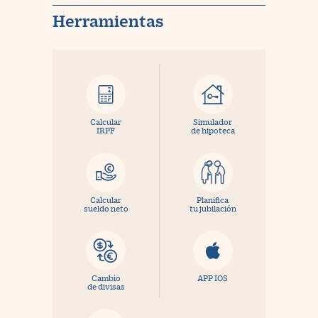
Herramientas
Calcular
Simulador
IRPF
de hipoteca
Calcular
Planifica
sueldo neto
tu jubilación
Cambio
APP IOS
de divisas