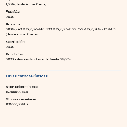
1,00% (desde Primer Cierre)
Variable:
0,00%
Depósito:
0,08% (< 40 M €), 0,07% (40 - 100 M €), 0,05% (100 - 175 M €), 0,04% (> 175 M €)
(desde Primer Cierre)
Suscripción:
0,50%
Reembolso:
0,00% + descuento a favor del fondo: 25,00%
Otras características
Aportación mínima:
150.000,00 EUR
Mínimo a mantener:
100.000,00 EUR