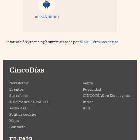
APP ANDROID
Información y tecnología suministrados por
VDOS
.
Términos de uso.
CincoDías
Newsletter
Venta
Eventos
Publicidad
Suscríbete
CINCO DÍAS en Kioscoymás
© Ediciones EL PAÍS s.l.
Índice
Aviso legal
RSS
Política cookies
Mapa
Contacto