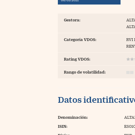
Blogs
Extras
Gestora:
ALT
ALT
Categoría VDOS:
RVI
REN
Rating VDOS:
Rango de volatilidad:
Datos identificati
Denominación:
ALTA
ISIN:
ES01