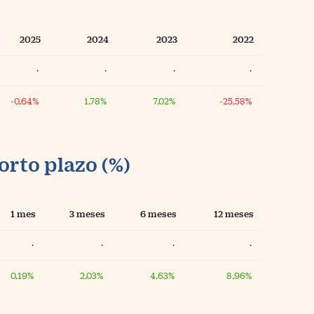
2025
2024
2023
2022
·
·
·
·
-0,64%
1,78%
7,02%
-25,58%
orto plazo (%)
1 mes
3 meses
6 meses
12 meses
·
·
·
·
0,19%
2,03%
4,63%
8,96%