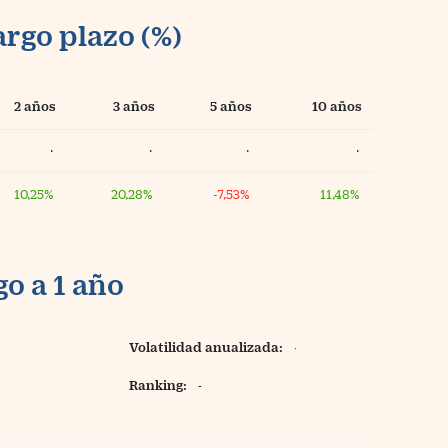
argo plazo (%)
2 años
3 años
5 años
10 años
·
·
·
·
10,25%
20,28%
-7,53%
11,48%
o a 1 año
Volatilidad anualizada:
·
Ranking:
-