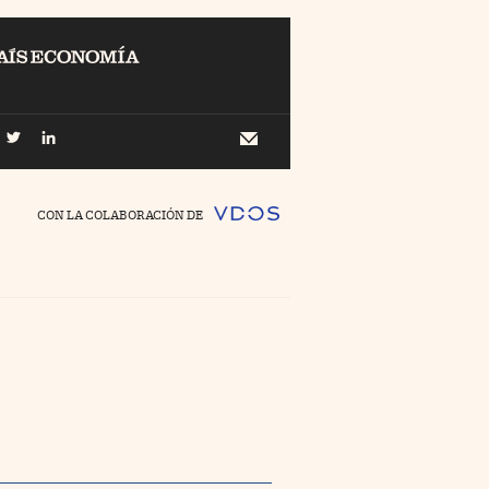
EL
Buscar
 Economía
Newsletter
//foo
CON LA COLABORACIÓN DE
o Pyme
//foo
ing
//foo
nco Días
//foo
//foo