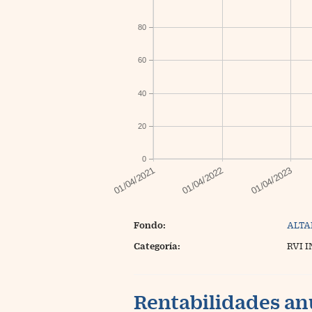
80
60
40
20
0
Fondo:
ALTA
Categoría:
RVI 
Rentabilidades an