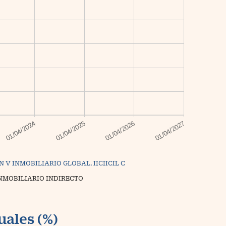
N V INMOBILIARIO GLOBAL, IICIICIL C
INMOBILIARIO INDIRECTO
uales (%)