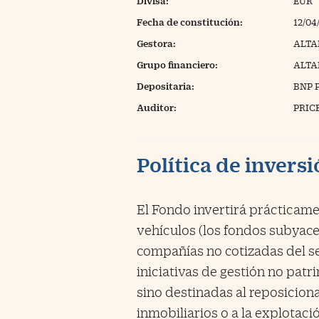
Divisa:
EUR
Fecha de constitución:
12/04
Gestora:
ALTA
Grupo financiero:
ALTA
Depositaria:
BNP 
Auditor:
PRIC
Política de invers
El Fondo invertirá prácticame
vehículos (los fondos subyacen
compañías no cotizadas del se
iniciativas de gestión no pat
sino destinadas al reposicio
inmobiliarios o a la explotac