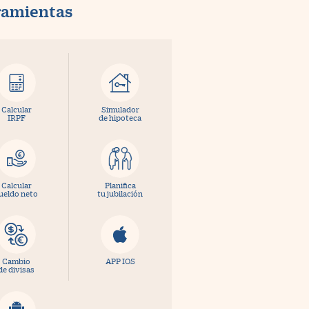
ramientas
Calcular
Simulador
IRPF
de hipoteca
Calcular
Planifica
ueldo neto
tu jubilación
Cambio
APP IOS
de divisas