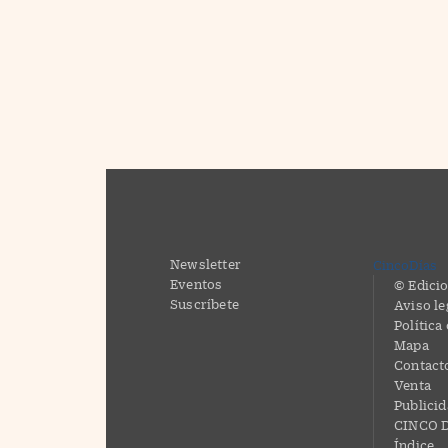
Newsletter
CincoDías
Eventos
© Edicio
Suscríbete
Aviso le
Política
Mapa
Contact
Venta
Publici
CINCO D
Índice