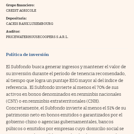
Grupo financiero:
na Trading
CREDIT AGRICOLE
Depositaria:
ventos
//foo
CACEIS BANK LUXEMBOURG
gue a Cinco Días
//foo
Auditor:
PRICEWATERHOUSECOOPERS S.A R.L.
tros
//foo
Política de inversión
El Subfondo busca generar ingresos y mantener el valor de
su inversión durante el período de tenencia recomendado,
al tiempo que logra un puntaje ESG mayor al del índice de
referencia.. El Subfondo invierte al menos el 70% de sus
activos en bonos denominados en renminbis nacionales
(CNY) o en renminbis extraterritoriales (CNH).
Concretamente, el Subfondo invierte al menos el 51% de su
patrimonio neto en bonos emitidos o garantizados por el
gobierno chino o agencias gubernamentales, bancos
púbicos o emitidos por empresas cuyo domicilio social se