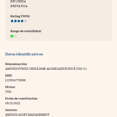
RFI CHINA
RENTA FIJA
tras
Rating VDOS:
ídeos
Rango de volatilidad:
togalerías
fografías
Datos identificativos
torrelatos
Denominación:
ewsletter
AMUNDI FUNDS CHINA RMB AGGREGATE BOND R USD (C)
ISIN:
LU2534779389
Divisa:
USD
artlife
//foo
Fecha de constitución:
05/12/2022
rritorio Pyme
//foo
Gestora:
gal
AMUNDI ASSET MANAGEMENT