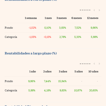
1 semana
1 mes
3 meses
6 meses
12 meses
Fondo
-1,02%
0,10%
3,83%
7,52%
9,86%
Categoría
-1,05%
-0,15%
2,78%
5,33%
5,88%
Rentabilidades a largo plazo (%)
1 año
2 años
3 años
5 años
10 años
Fondo
9,86%
7,44%
15,84%
·
·
Categoría
5,88%
4,18%
9,83%
10,87%
20,65%