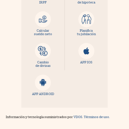
IRPF
de hipoteca
Calcular
Planifica
sueldo neto
tu jubilación
Cambio
APP IOS
de divisas
APP ANDROID
Información y tecnología suministrados por
VDOS
.
Términos de uso.