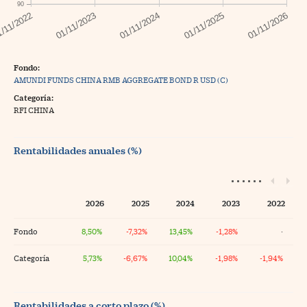
90
Fondo:
AMUNDI FUNDS CHINA RMB AGGREGATE BOND R USD (C)
Categoría:
RFI CHINA
Rentabilidades anuales (%)
2026
2025
2024
2023
2022
Fondo
8,50%
-7,32%
13,45%
-1,28%
·
Categoría
5,73%
-6,67%
10,04%
-1,98%
-1,94%
Rentabilidades a corto plazo (%)