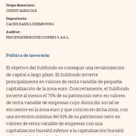
Grupo financiero:
na Trading
CREDIT AGRICOLE
Depositaria:
ventos
//foo
CACEIS BANK LUXEMBOURG
gue a Cinco Días
//foo
Auditor:
PRICEWATERHOUSECOOPERS S.A R.L.
tros
//foo
Política de inversión
El objetivo del Subfondo es conseguir una revalorización
de capital a largo plazo. El Subfondo invierte
principalmente en valores de renta variable de pequeña
capitalización de la zona euro. Concretamente, el Subfondo
invierte al menos el 75% de su patrimonio neto en valores
de renta variable de empresas cuyo domicilio social se
encuentre en la zona euro y que coticen en dicha zona, con
una inversión mínima del 51% de su patrimonio neto en
valores de renta variable de empresas con una
capitalización bursátil inferior a la capitalización bursátil