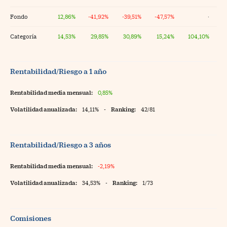
Fondo
12,86%
-41,92%
-39,51%
-47,57%
·
Categoría
14,53%
29,85%
30,89%
15,24%
104,10%
Rentabilidad/Riesgo a 1 año
Rentabilidad media mensual:
0,85%
Volatilidad anualizada:
14,11%
-
Ranking:
42/81
Rentabilidad/Riesgo a 3 años
Rentabilidad media mensual:
-2,19%
Volatilidad anualizada:
34,53%
-
Ranking:
1/73
Comisiones