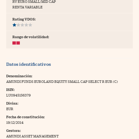
RV EURO SMALL/MID CAP
RENTA VARIABLE
tras
Rating VDOS:
ídeos
Rango de volatilidad:
togalerías
fografías
Datos identificativos
torrelatos
Denominación:
ewsletter
AMUNDI FUNDS EUROLAND EQUITY SMALL CAP SELECT R EUR (C)
ISIN:
LU0945156379
Divisa:
EUR
artlife
//foo
Fecha de constitución:
19/12/2014
rritorio Pyme
//foo
Gestora:
gal
AMUNDI ASSET MANAGEMENT