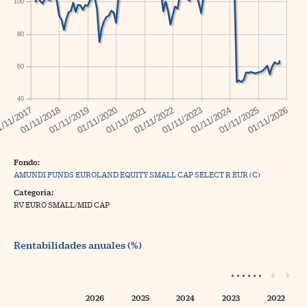
100
80
60
40
Fondo:
AMUNDI FUNDS EUROLAND EQUITY SMALL CAP SELECT R EUR (C)
Categoría:
RV EURO SMALL/MID CAP
Rentabilidades anuales (%)
2026
2025
2024
2023
2022