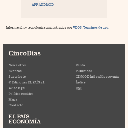
APP ANDROID
Información y tecnología suministrados por
VDOS
.
Términos de uso.
CincoDías
Newsletter
Venta
Eventos
Publicidad
Suscríbete
CINCO DÍAS en Kioscoymás
© Ediciones EL PAÍS s.l.
Índice
Aviso legal
RSS
Política cookies
Mapa
Contacto