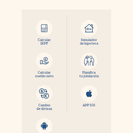
Calcular
Simulador
IRPF
de hipoteca
Calcular
Planifica
sueldo neto
tu jubilación
Cambio
APP IOS
de divisas