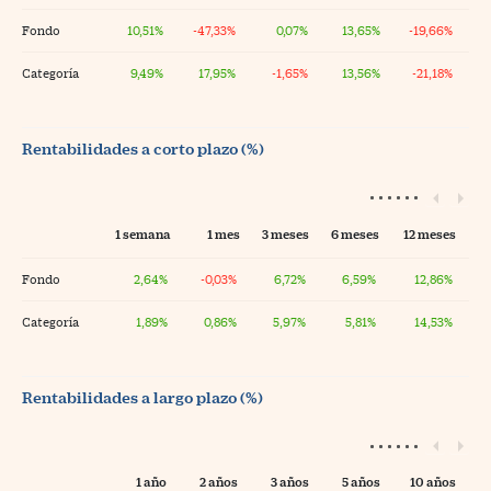
Fondo
10,51%
-47,33%
0,07%
13,65%
-19,66%
Categoría
9,49%
17,95%
-1,65%
13,56%
-21,18%
Rentabilidades a corto plazo (%)
1 semana
1 mes
3 meses
6 meses
12 meses
Fondo
2,64%
-0,03%
6,72%
6,59%
12,86%
Categoría
1,89%
0,86%
5,97%
5,81%
14,53%
Rentabilidades a largo plazo (%)
1 año
2 años
3 años
5 años
10 años