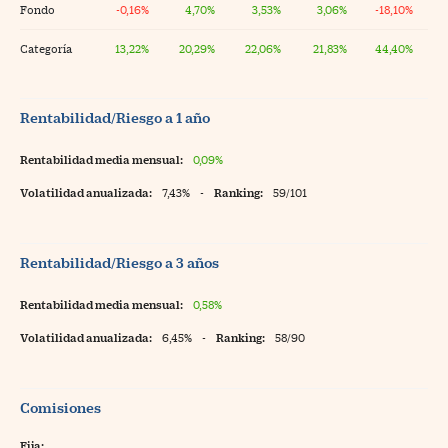
Fondo
-0,16%
4,70%
3,53%
3,06%
-18,10%
Categoría
13,22%
20,29%
22,06%
21,83%
44,40%
Rentabilidad/Riesgo a 1 año
Rentabilidad media mensual:
0,09%
Volatilidad anualizada:
7,43%
-
Ranking:
59/101
Rentabilidad/Riesgo a 3 años
Rentabilidad media mensual:
0,58%
Volatilidad anualizada:
6,45%
-
Ranking:
58/90
Comisiones
Fija: