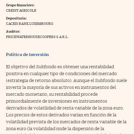
Grupo financiero:
na Trading
CREDIT AGRICOLE
Depositaria:
ventos
//foo
CACEIS BANK LUXEMBOURG
gue a Cinco Días
//foo
Auditor:
PRICEWATERHOUSECOOPERS S.A R.L.
tros
//foo
Política de inversión
El objetivo del Subfondo es obtener una rentabilidad
positiva en cualquier tipo de condiciones del mercado
(estrategia de retorno absoluto). Aunque el Subfondo suele
invertir la mayoría de sus activos en instrumentos del
mercado monetario, su rentabilidad procede
primordialmente de inversiones en instrumentos
derivados de volatilidad de renta variable de la zona euro.
Los precios de estos derivados varían en función de la
volatilidad prevista de los mercados de renta variable de la
zona euro (la volatilidad mide la dispersión de la