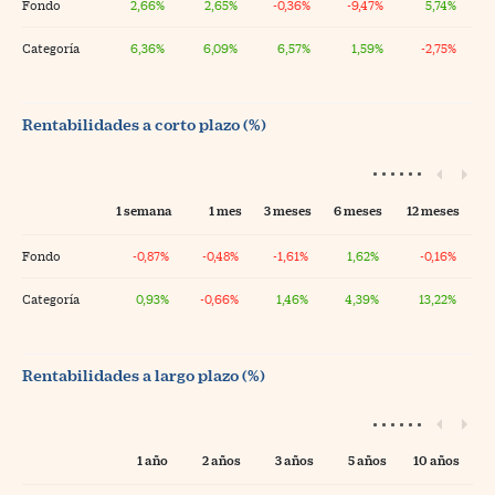
Fondo
2,66%
2,65%
-0,36%
-9,47%
5,74%
Categoría
6,36%
6,09%
6,57%
1,59%
-2,75%
Rentabilidades a corto plazo (%)
1 semana
1 mes
3 meses
6 meses
12 meses
Fondo
-0,87%
-0,48%
-1,61%
1,62%
-0,16%
Categoría
0,93%
-0,66%
1,46%
4,39%
13,22%
Rentabilidades a largo plazo (%)
1 año
2 años
3 años
5 años
10 años