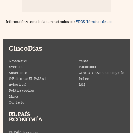
Información y tecnología suministrados por
VDOS
.
Términos de uso.
CincoDías
Newsletter
Venta
Eventos
Publicidad
Suscríbete
CINCO DÍAS en Kioscoymás
© Ediciones EL PAÍS s.l.
Índice
Aviso legal
RSS
Política cookies
Mapa
Contacto
EL PAÍS Economía