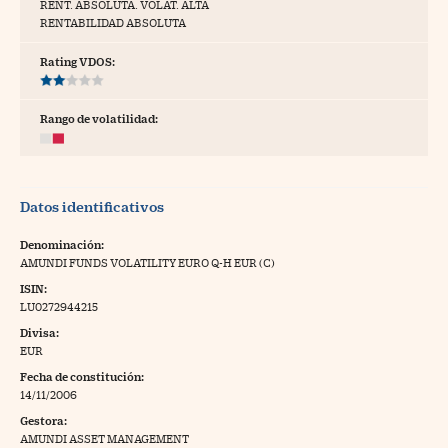
RENT. ABSOLUTA. VOLAT. ALTA
RENTABILIDAD ABSOLUTA
tras
Rating VDOS:
ídeos
Rango de volatilidad:
togalerías
fografías
Datos identificativos
torrelatos
Denominación:
ewsletter
AMUNDI FUNDS VOLATILITY EURO Q-H EUR (C)
ISIN:
LU0272944215
Divisa:
EUR
artlife
//foo
Fecha de constitución:
14/11/2006
rritorio Pyme
//foo
Gestora:
gal
AMUNDI ASSET MANAGEMENT