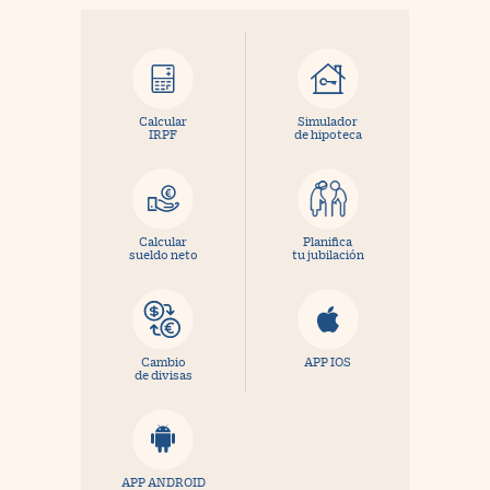
Calcular
Simulador
IRPF
de hipoteca
Calcular
Planifica
sueldo neto
tu jubilación
Cambio
APP IOS
de divisas
APP ANDROID