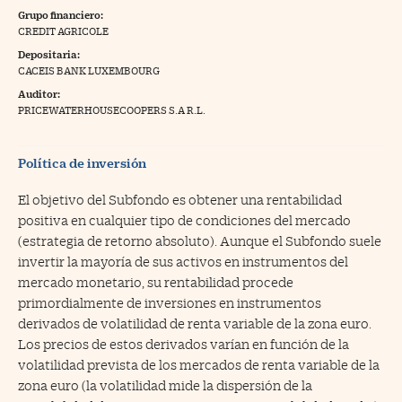
Grupo financiero:
na Trading
CREDIT AGRICOLE
Depositaria:
ventos
//foo
CACEIS BANK LUXEMBOURG
gue a Cinco Días
//foo
Auditor:
PRICEWATERHOUSECOOPERS S.A R.L.
tros
//foo
Política de inversión
El objetivo del Subfondo es obtener una rentabilidad
positiva en cualquier tipo de condiciones del mercado
(estrategia de retorno absoluto). Aunque el Subfondo suele
invertir la mayoría de sus activos en instrumentos del
mercado monetario, su rentabilidad procede
primordialmente de inversiones en instrumentos
derivados de volatilidad de renta variable de la zona euro.
Los precios de estos derivados varían en función de la
volatilidad prevista de los mercados de renta variable de la
zona euro (la volatilidad mide la dispersión de la