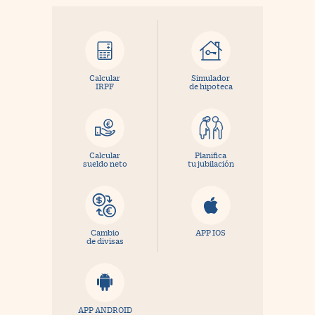
Calcular
Simulador
IRPF
de hipoteca
Calcular
Planifica
sueldo neto
tu jubilación
Cambio
APP IOS
de divisas
APP ANDROID