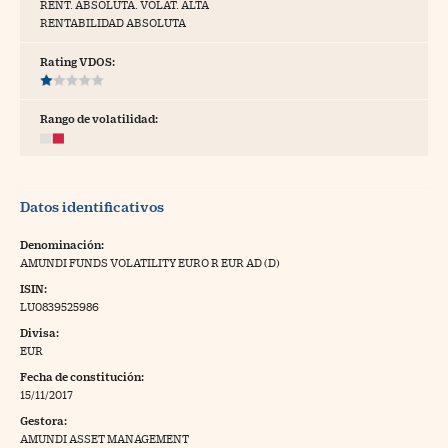
RENT. ABSOLUTA. VOLAT. ALTA
RENTABILIDAD ABSOLUTA
tras
Rating VDOS:
ídeos
Rango de volatilidad:
togalerías
fografías
Datos identificativos
torrelatos
Denominación:
ewsletter
AMUNDI FUNDS VOLATILITY EURO R EUR AD (D)
ISIN:
LU0839525986
Divisa:
EUR
artlife
//foo
Fecha de constitución:
15/11/2017
rritorio Pyme
//foo
Gestora:
gal
AMUNDI ASSET MANAGEMENT