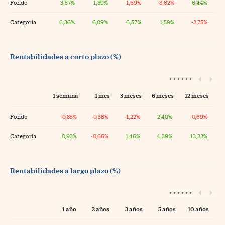
Fondo
3,57%
1,89%
-1,69%
-8,62%
6,44%
Categoría
6,36%
6,09%
6,57%
1,59%
-2,75%
Rentabilidades a corto plazo (%)
1 semana
1 mes
3 meses
6 meses
12 meses
Fondo
-0,85%
-0,36%
-1,22%
2,40%
-0,69%
Categoría
0,93%
-0,66%
1,46%
4,39%
13,22%
Rentabilidades a largo plazo (%)
1 año
2 años
3 años
5 años
10 años