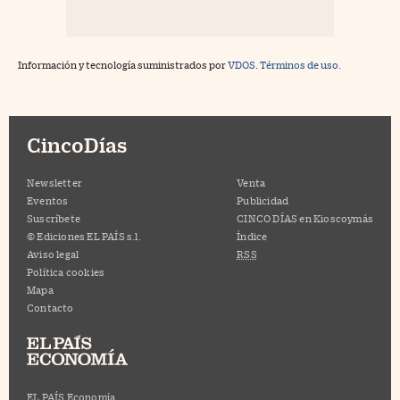
Información y tecnología suministrados por
VDOS
.
Términos de uso.
CincoDías
Newsletter
Venta
Eventos
Publicidad
Suscríbete
CINCO DÍAS en Kioscoymás
© Ediciones EL PAÍS s.l.
Índice
Aviso legal
RSS
Política cookies
Mapa
Contacto
EL PAÍS Economía