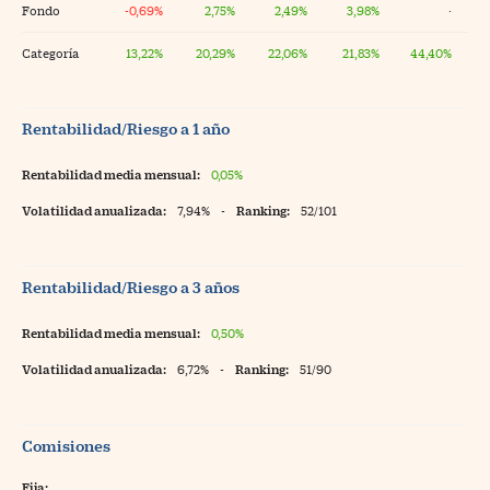
Fondo
-0,69%
2,75%
2,49%
3,98%
·
Categoría
13,22%
20,29%
22,06%
21,83%
44,40%
Rentabilidad/Riesgo a 1 año
Rentabilidad media mensual:
0,05%
Volatilidad anualizada:
7,94%
-
Ranking:
52/101
Rentabilidad/Riesgo a 3 años
Rentabilidad media mensual:
0,50%
Volatilidad anualizada:
6,72%
-
Ranking:
51/90
Comisiones
Fija: