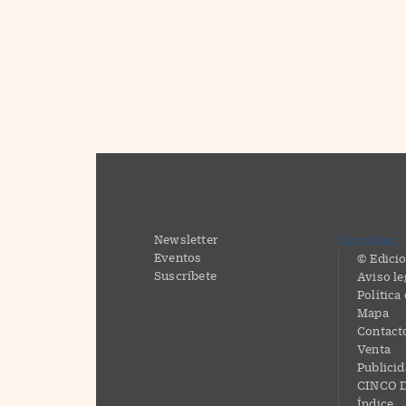
Newsletter
CincoDías
Eventos
© Edicio
Suscríbete
Aviso le
Política
Mapa
Contact
Venta
Publici
CINCO D
Índice