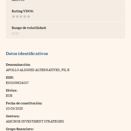
tras
Rating VDOS:
Rango de volatilidad:
ídeos
togalerías
Datos identificativos
fografías
torrelatos
Denominación:
APOLLO ALIGNED ALTERNATIVES, FIL B
ewsletter
ISIN:
ES0109624017
Divisa:
EUR
Fecha de constitución:
artlife
//foo
10/03/2025
Gestora:
rritorio Pyme
//foo
AMCHOR INVESTMENT STRATEGIES
gal
Grupo financiero: