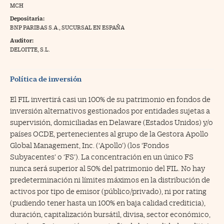
MCH
na Trading
Depositaria:
BNP PARIBAS S.A., SUCURSAL EN ESPAÑA
ventos
//foo
Auditor:
gue a Cinco Días
DELOITTE, S.L.
//foo
tros
//foo
Política de inversión
El FIL invertirá casi un 100% de su patrimonio en fondos de
inversión alternativos gestionados por entidades sujetas a
supervisión, domiciliadas en Delaware (Estados Unidos) y/o
países OCDE, pertenecientes al grupo de la Gestora Apollo
Global Management, Inc. (‘Apollo’) (los ‘Fondos
Subyacentes’ o ‘FS’). La concentración en un único FS
nunca será superior al 50% del patrimonio del FIL. No hay
predeterminación ni límites máximos en la distribución de
activos por tipo de emisor (público/privado), ni por rating
(pudiendo tener hasta un 100% en baja calidad crediticia),
duración, capitalización bursátil, divisa, sector económico,