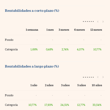
Rentabilidades a corto plazo (%)
1 semana
1 mes
3 meses
6 meses
12 meses
Fondo
·
·
·
·
·
Categoría
1,68%
0,48%
2,74%
4,07%
10,77%
Rentabilidades a largo plazo (%)
1 año
2 años
3 años
5 años
10 años
Fondo
·
·
·
·
·
Categoría
10,77%
17,93%
24,51%
12,77%
33,54%