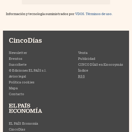
Información y tecnología suministrados por
VDOS
.
Términos de uso.
CincoDías
Newsletter
Venta
Eventos
Publicidad
Suscríbete
CINCO DÍAS en Kioscoymás
© Ediciones EL PAÍS s.l.
Índice
Aviso legal
RSS
Política cookies
Mapa
Contacto
EL PAÍS Economía
CincoDías