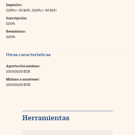
Depósito:
0,05% (< 50 M €), 0,04% (> 50 M €)
Suscripción:
0,00%
Reembolso:
0,00%
Otras características
Aportación mínima:
100.000,00 EUR
Mínimo a mantener:
100.000,00 EUR
Herramientas