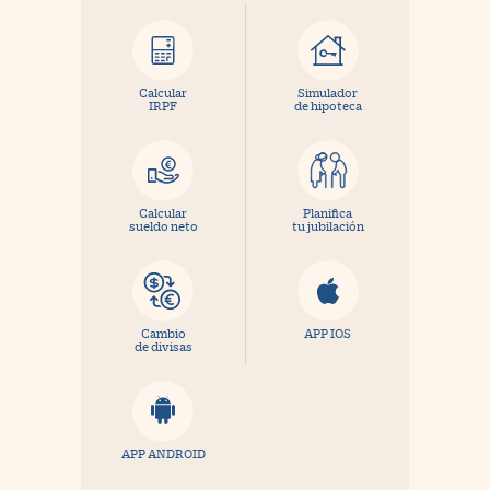
Calcular
Simulador
IRPF
de hipoteca
Calcular
Planifica
sueldo neto
tu jubilación
Cambio
APP IOS
de divisas
APP ANDROID