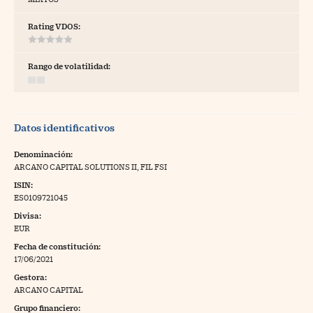
tras
Rating VDOS:
Rango de volatilidad:
ídeos
togalerías
Datos identificativos
fografías
torrelatos
Denominación:
ARCANO CAPITAL SOLUTIONS II, FIL FSI
ewsletter
ISIN:
ES0109721045
Divisa:
EUR
Fecha de constitución:
artlife
//foo
17/06/2021
Gestora:
rritorio Pyme
//foo
ARCANO CAPITAL
gal
Grupo financiero: