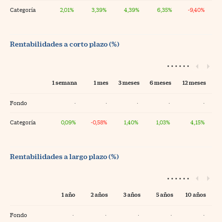
Categoría
2,01%
3,39%
4,39%
6,35%
-9,40%
Rentabilidades a corto plazo (%)
1 semana
1 mes
3 meses
6 meses
12 meses
Fondo
·
·
·
·
·
Categoría
0,09%
-0,58%
1,40%
1,03%
4,15%
Rentabilidades a largo plazo (%)
1 año
2 años
3 años
5 años
10 años
Fondo
·
·
·
·
·