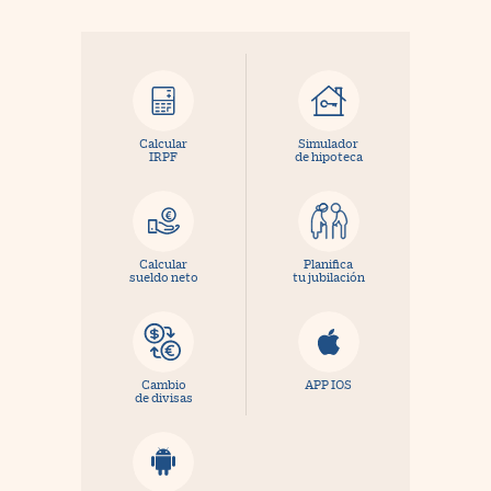
Calcular
Simulador
IRPF
de hipoteca
Calcular
Planifica
sueldo neto
tu jubilación
Cambio
APP IOS
de divisas