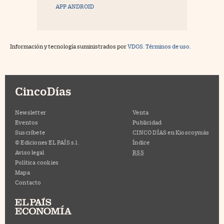
APP ANDROID
Información y tecnología suministrados por
VDOS
.
Términos de uso.
CincoDías
Newsletter
Venta
Eventos
Publicidad
Suscríbete
CINCO DÍAS en Kioscoymás
© Ediciones EL PAÍS s.l.
Índice
Aviso legal
RSS
Política cookies
Mapa
Contacto