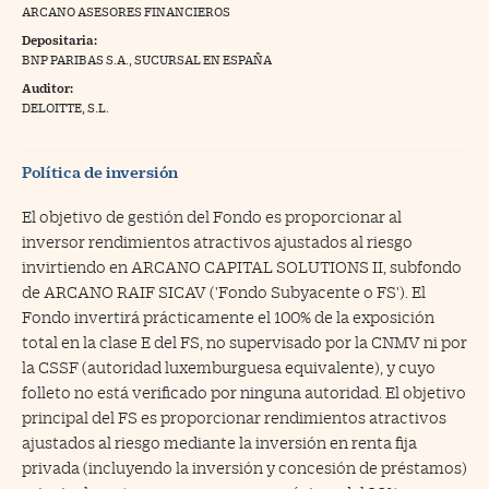
ARCANO ASESORES FINANCIEROS
na Trading
Depositaria:
BNP PARIBAS S.A., SUCURSAL EN ESPAÑA
ventos
//foo
Auditor:
gue a Cinco Días
DELOITTE, S.L.
//foo
tros
//foo
Política de inversión
El objetivo de gestión del Fondo es proporcionar al
inversor rendimientos atractivos ajustados al riesgo
invirtiendo en ARCANO CAPITAL SOLUTIONS II, subfondo
de ARCANO RAIF SICAV ('Fondo Subyacente o FS'). El
Fondo invertirá prácticamente el 100% de la exposición
total en la clase E del FS, no supervisado por la CNMV ni por
la CSSF (autoridad luxemburguesa equivalente), y cuyo
folleto no está verificado por ninguna autoridad. El objetivo
principal del FS es proporcionar rendimientos atractivos
ajustados al riesgo mediante la inversión en renta fija
privada (incluyendo la inversión y concesión de préstamos)