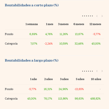
Rentabilidades a corto plazo (%)
1 semana
1 mes
3 meses
6 meses
12 meses
Fondo
6,69%
4,76%
11,26%
13,67%
-5,77%
Categoría
7,07%
-2,24%
10,59%
32,46%
45,00%
Rentabilidades a largo plazo (%)
1 año
2 años
3 años
5 años
10 años
Fondo
-5,77%
16,31%
24,96%
-13,65%
·
Categoría
45,00%
78,17%
113,86%
98,63%
488,82%