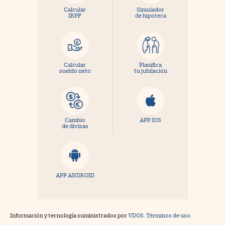
Calcular
Simulador
IRPF
de hipoteca
Calcular
Planifica
sueldo neto
tu jubilación
Cambio
APP IOS
de divisas
APP ANDROID
Información y tecnología suministrados por
VDOS
.
Términos de uso.