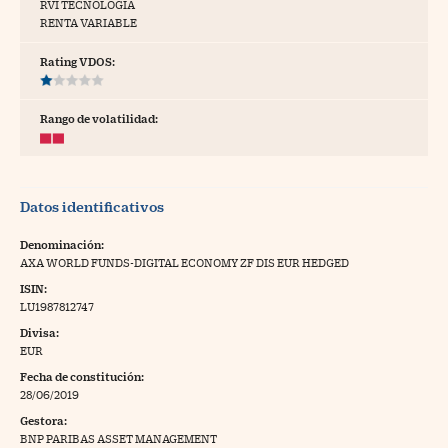
RVI TECNOLOGÍA
RENTA VARIABLE
tras
Rating VDOS:
ídeos
Rango de volatilidad:
togalerías
fografías
Datos identificativos
torrelatos
Denominación:
ewsletter
AXA WORLD FUNDS-DIGITAL ECONOMY ZF DIS EUR HEDGED
ISIN:
LU1987812747
Divisa:
EUR
artlife
//foo
Fecha de constitución:
28/06/2019
rritorio Pyme
//foo
Gestora:
gal
BNP PARIBAS ASSET MANAGEMENT