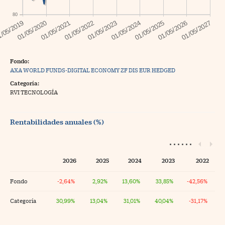
80
Fondo:
AXA WORLD FUNDS-DIGITAL ECONOMY ZF DIS EUR HEDGED
Categoría:
RVI TECNOLOGÍA
Rentabilidades anuales (%)
2026
2025
2024
2023
2022
Fondo
-2,64%
2,92%
13,60%
33,85%
-42,56%
Categoría
30,99%
13,04%
31,01%
40,04%
-31,17%