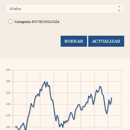
Categoría:
RVI TECNOLOGÍA
200
180
160
140
120
100