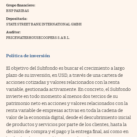
Grupo financiero:
na Trading
BNP PARIBAS
Depositaria:
ventos
//foo
STATE STREET BANK INTERNATIONAL GMBH
gue a Cinco Días
//foo
Auditor:
PRICEWATERHOUSECOOPERS S.A R.L.
tros
//foo
Política de inversión
El objetivo del Subfondo es buscar el crecimiento a largo
plazo de su inversión, en USD, a través de una cartera de
acciones cotizadas y valores relacionados con la renta
variable, gestionada activamente. En concreto, el Subfondo
invierte en todo momento al menos dos tercios de su
patrimonio neto en acciones y valores relacionados con la
renta variable de empresas activas en toda la cadena de
valor de la economía digital, desde el descubrimiento inicial
de productos y servicios por parte de los clientes, hasta la
decisión de compra y el pago y la entrega final, así como en