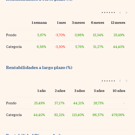
1 semana
1 mes
3 meses
6 meses
12 meses
Fondo
5,87%
-3,70%
0,96%
15,34%
25,49%
Categoría
6,56%
-3,30%
5,76%
31,27%
44,40%
Rentabilidades a largo plazo (%)
1 año
2 años
3 años
5 años
10 años
Fondo
25,49%
37,17%
44,21%
28,73%
·
Categoría
44,40%
82,21%
113,40%
96,37%
479,56%