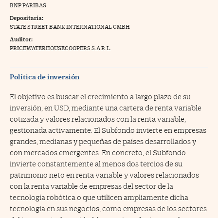
BNP PARIBAS
na Trading
Depositaria:
STATE STREET BANK INTERNATIONAL GMBH
ventos
//foo
Auditor:
gue a Cinco Días
PRICEWATERHOUSECOOPERS S.A R.L.
//foo
tros
//foo
Política de inversión
El objetivo es buscar el crecimiento a largo plazo de su
inversión, en USD, mediante una cartera de renta variable
cotizada y valores relacionados con la renta variable,
gestionada activamente. El Subfondo invierte en empresas
grandes, medianas y pequeñas de países desarrollados y
con mercados emergentes. En concreto, el Subfondo
invierte constantemente al menos dos tercios de su
patrimonio neto en renta variable y valores relacionados
con la renta variable de empresas del sector de la
tecnología robótica o que utilicen ampliamente dicha
tecnología en sus negocios, como empresas de los sectores