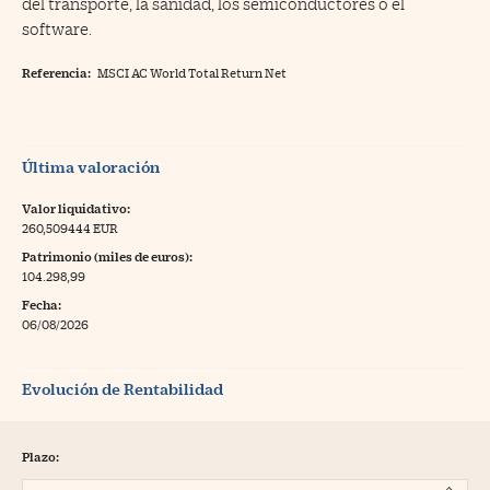
del transporte, la sanidad, los semiconductores o el
software.
Referencia:
MSCI AC World Total Return Net
Última valoración
Valor liquidativo:
260,509444 EUR
Patrimonio (miles de euros):
104.298,99
Fecha:
06/08/2026
Evolución de Rentabilidad
Plazo: