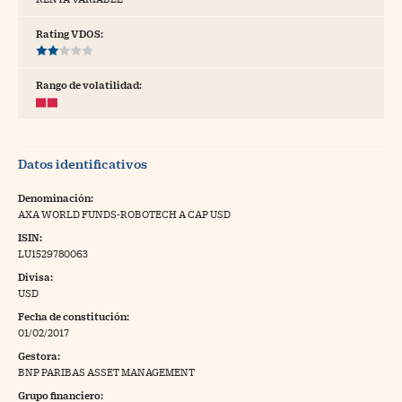
tras
Rating VDOS:
Rango de volatilidad:
ídeos
togalerías
Datos identificativos
fografías
torrelatos
Denominación:
AXA WORLD FUNDS-ROBOTECH A CAP USD
ewsletter
ISIN:
LU1529780063
Divisa:
USD
Fecha de constitución:
artlife
//foo
01/02/2017
Gestora:
rritorio Pyme
//foo
BNP PARIBAS ASSET MANAGEMENT
gal
Grupo financiero: