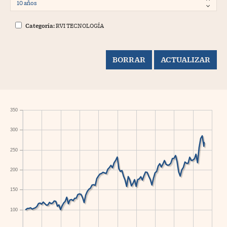
Categoría:
RVI TECNOLOGÍA
350
300
250
200
150
100