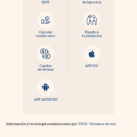
IRPF
de hipoteca
Calcular
Planifica
sueldo neto
tu jubilación
Cambio
APP IOS
de divisas
APP ANDROID
Información y tecnología suministrados por
VDOS
.
Términos de uso.