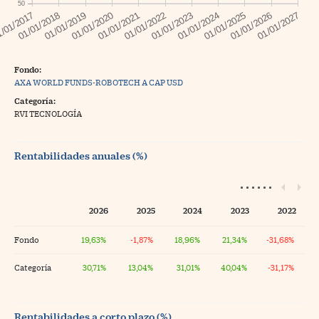
50
Fondo:
AXA WORLD FUNDS-ROBOTECH A CAP USD
Categoría:
RVI TECNOLOGÍA
Rentabilidades anuales (%)
2026
2025
2024
2023
2022
Fondo
19,63%
-1,87%
18,96%
21,34%
-31,68%
Categoría
30,71%
13,04%
31,01%
40,04%
-31,17%
Rentabilidades a corto plazo (%)