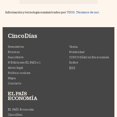
Información y tecnología suministrados por
VDOS
.
Términos de uso.
CincoDías
Newsletter
Venta
Eventos
Publicidad
Suscríbete
CINCO DÍAS en Kioscoymás
© Ediciones EL PAÍS s.l.
Índice
Aviso legal
RSS
Política cookies
Mapa
Contacto
EL PAÍS Economía
CincoDías