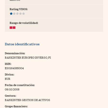
tras
Rating VDOS:
Rango de volatilidad:
ídeos
togalerías
Datos identificativos
fografías
torrelatos
Denominación:
BANKINTER EUROPEO INVERSO, FI
ewsletter
ISIN:
ES0164585004
Divisa:
EUR
Fecha de constitución:
artlife
//foo
09/10/2008
Gestora:
rritorio Pyme
//foo
BANKINTER GESTION DE ACTIVOS
gal
Grupo financiero: