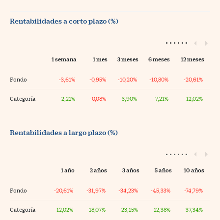
Rentabilidades a corto plazo (%)
1 semana
1 mes
3 meses
6 meses
12 meses
Fondo
-3,61%
-0,95%
-10,20%
-10,80%
-20,61%
Categoría
2,21%
-0,08%
3,90%
7,21%
12,02%
Rentabilidades a largo plazo (%)
1 año
2 años
3 años
5 años
10 años
Fondo
-20,61%
-31,97%
-34,23%
-45,33%
-74,79%
Categoría
12,02%
18,07%
23,15%
12,38%
37,34%