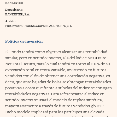
BANKINTER
na Trading
Depositaria:
BANKINTER, S.A.
ventos
//foo
Auditor:
gue a Cinco Días
PRICEWATERHOUSECOOPERS AUDITORES, S.L.
//foo
tros
//foo
Política de inversión
El Fondo tendrá como objetivo alcanzar una rentabilidad
similar, pero en sentido inverso, a la del índice MSCI Euro
Net Total Return, para lo cual tendrá en torno al 100% de su
exposición total en renta variable, invirtiendo en futuros
vendidos con el fin de obtener una correlación negativa, es
decir, que ante bajadas de bolsa se obtengan rentabilidades
positivas a costa que frente a subidas del índice se consigan
rentabilidades negativas. Para referenciarse al índice en
sentido inverso se usará el modelo de réplica sintética,
mayoritariamente a través de futuros vendidos y/o ETF.
Dicho modelo implicará para los partícipes una elevada