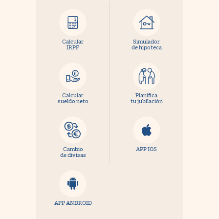
Calcular
Simulador
IRPF
de hipoteca
Calcular
Planifica
sueldo neto
tu jubilación
Cambio
APP IOS
de divisas
APP ANDROID