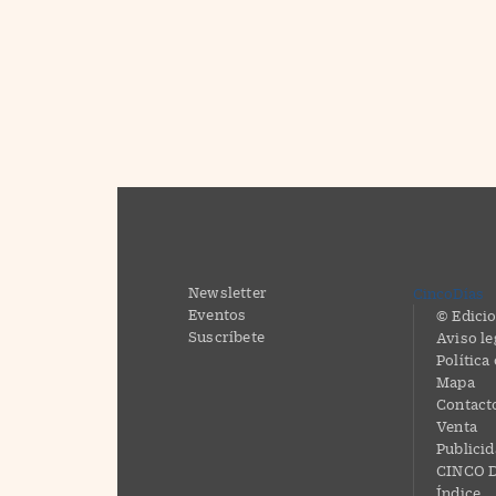
Newsletter
CincoDías
Eventos
© Edicio
Suscríbete
Aviso le
Política
Mapa
Contact
Venta
Publici
CINCO D
Índice