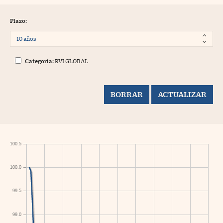
Plazo:
Categoría:
RVI GLOBAL
100.5
100.0
99.5
99.0