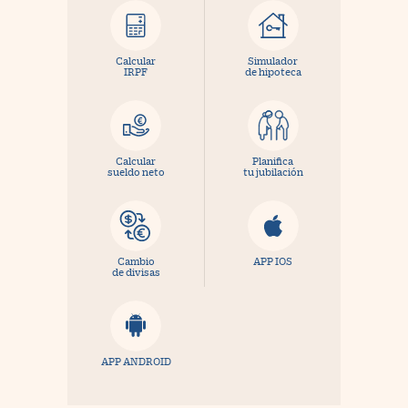
Calcular
Simulador
IRPF
de hipoteca
Calcular
Planifica
sueldo neto
tu jubilación
Cambio
APP IOS
de divisas
APP ANDROID