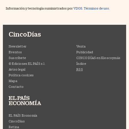
Información y tecnología suministrados por
VDOS
.
Términos de uso.
CincoDías
Newsletter
Venta
Eventos
Publicidad
Suscríbete
CINCO DÍAS en Kioscoymás
© Ediciones EL PAÍS s.l.
Índice
Aviso legal
RSS
Política cookies
Mapa
Contacto
EL PAÍS Economía
CincoDías
Retina