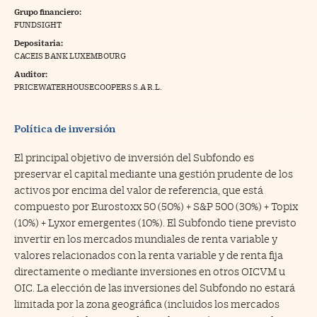
Grupo financiero:
na Trading
FUNDSIGHT
Depositaria:
ventos
//foo
CACEIS BANK LUXEMBOURG
gue a Cinco Días
//foo
Auditor:
PRICEWATERHOUSECOOPERS S.A R.L.
tros
//foo
Política de inversión
El principal objetivo de inversión del Subfondo es
preservar el capital mediante una gestión prudente de los
activos por encima del valor de referencia, que está
compuesto por Eurostoxx 50 (50%) + S&P 500 (30%) + Topix
(10%) + Lyxor emergentes (10%). El Subfondo tiene previsto
invertir en los mercados mundiales de renta variable y
valores relacionados con la renta variable y de renta fija
directamente o mediante inversiones en otros OICVM u
OIC. La elección de las inversiones del Subfondo no estará
limitada por la zona geográfica (incluidos los mercados