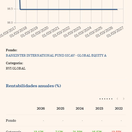
98.5
98.0
Fondo:
BANKINTER INTERNATIONAL FUND SICAV - GLOBAL EQUITY A
Categoría:
RVI GLOBAL
Rentabilidades anuales (%)
2026
2025
2024
2023
2022
Fondo
·
·
·
·
·
Categoría
13,42%
7,12%
21,33%
16,52%
-13,55%