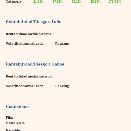
Categoría
21,68%
37,55%
55,18%
59,35%
178,94%
Rentabilidad/Riesgo a 1 año
Rentabilidad media mensual:
·
Volatilidad anualizada:
·
-
Ranking:
-
Rentabilidad/Riesgo a 3 años
Rentabilidad media mensual:
·
Volatilidad anualizada:
·
-
Ranking:
-
Comisiones
Fija:
Hasta 0,30%
Variable: