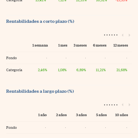
Rentabilidades a corto plazo (%)
1 semana
1 mes
3 meses
6 meses
12 meses
Fondo
·
·
·
·
·
Categoría
2,46%
1,08%
6,89%
11,21%
21,68%
Rentabilidades a largo plazo (%)
1 año
2 años
3 años
5 años
10 años
Fondo
·
·
·
·
·