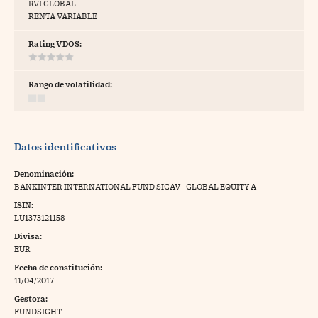
RVI GLOBAL
RENTA VARIABLE
tras
Rating VDOS:
ídeos
Rango de volatilidad:
togalerías
fografías
Datos identificativos
torrelatos
Denominación:
ewsletter
BANKINTER INTERNATIONAL FUND SICAV - GLOBAL EQUITY A
ISIN:
LU1373121158
Divisa:
EUR
artlife
//foo
Fecha de constitución:
11/04/2017
rritorio Pyme
//foo
Gestora:
gal
FUNDSIGHT