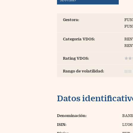
Blogs
Extras
Gestora:
FUN
FUN
Categoría VDOS:
REN
REN
Rating VDOS:
Rango de volatilidad:
Datos identificati
Denominación:
BANK
ISIN:
LU06