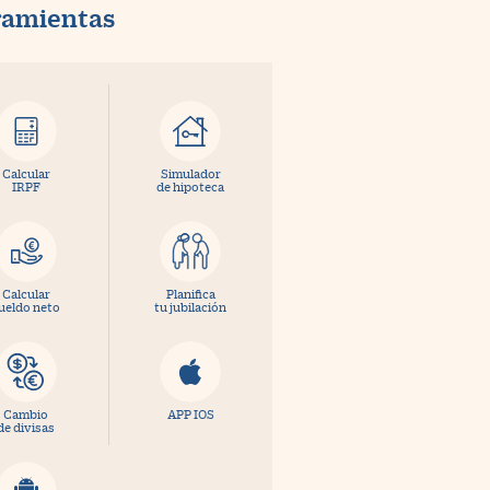
ramientas
Calcular
Simulador
IRPF
de hipoteca
Calcular
Planifica
ueldo neto
tu jubilación
Cambio
APP IOS
de divisas