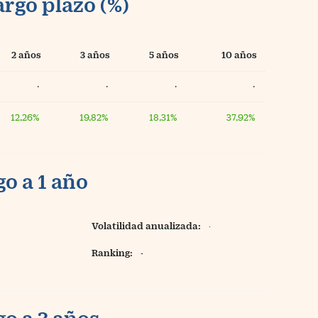
argo plazo (%)
2 años
3 años
5 años
10 años
·
·
·
·
12,26%
19,82%
18,31%
37,92%
o a 1 año
Volatilidad anualizada:
·
Ranking:
-