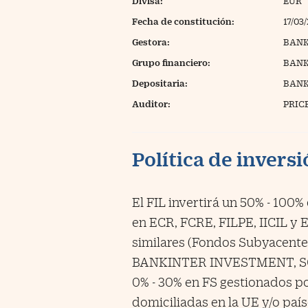
Divisa:
EUR
Fecha de constitución:
17/03
Gestora:
BANK
Grupo financiero:
BANK
Depositaria:
BANKI
Auditor:
PRIC
Política de invers
El FIL invertirá un 50% - 100
en ECR, FCRE, FILPE, IICIL y 
similares (Fondos Subyacente
BANKINTER INVESTMENT, SGIIC
0% - 30% en FS gestionados po
domiciliadas en la UE y/o país