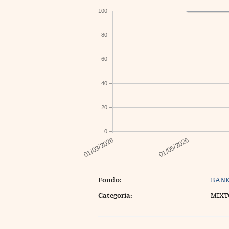
100
80
60
40
20
0
Fondo:
BANK
Categoría:
MIXT