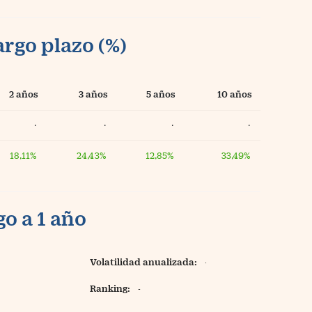
argo plazo (%)
2 años
3 años
5 años
10 años
·
·
·
·
18,11%
24,43%
12,85%
33,49%
o a 1 año
Volatilidad anualizada:
·
Ranking:
-