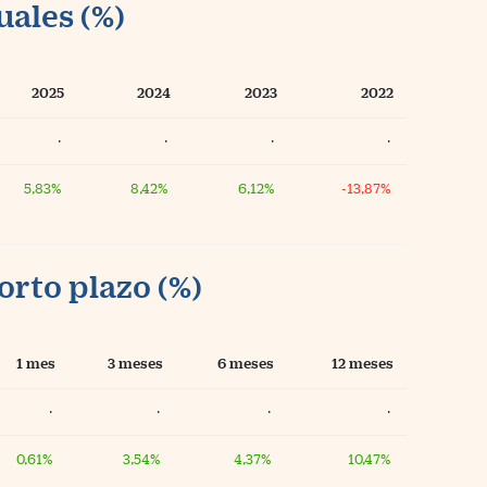
uales (%)
2025
2024
2023
2022
·
·
·
·
5,83%
8,42%
6,12%
-13,87%
orto plazo (%)
1 mes
3 meses
6 meses
12 meses
·
·
·
·
0,61%
3,54%
4,37%
10,47%