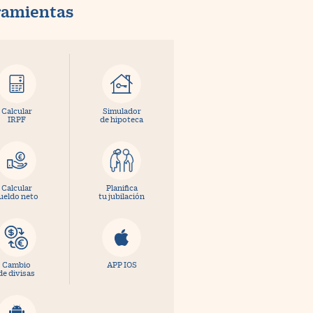
ramientas
Calcular
Simulador
IRPF
de hipoteca
Calcular
Planifica
ueldo neto
tu jubilación
Cambio
APP IOS
de divisas