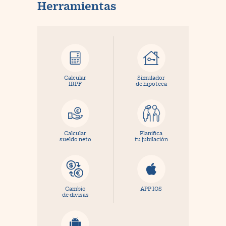
Herramientas
Calcular
Simulador
IRPF
de hipoteca
Calcular
Planifica
sueldo neto
tu jubilación
Cambio
APP IOS
de divisas