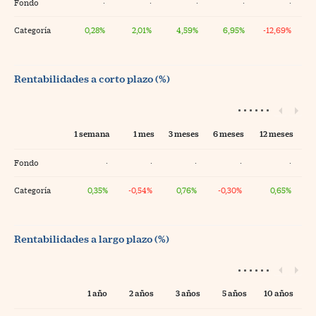
Fondo
·
·
·
·
·
Categoría
0,28%
2,01%
4,59%
6,95%
-12,69%
Rentabilidades a corto plazo (%)
1 semana
1 mes
3 meses
6 meses
12 meses
Fondo
·
·
·
·
·
Categoría
0,35%
-0,54%
0,76%
-0,30%
0,65%
Rentabilidades a largo plazo (%)
1 año
2 años
3 años
5 años
10 años