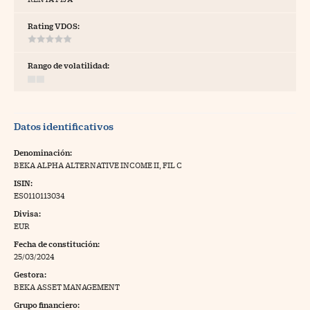
tras
Rating VDOS:
Rango de volatilidad:
ídeos
togalerías
Datos identificativos
fografías
torrelatos
Denominación:
BEKA ALPHA ALTERNATIVE INCOME II, FIL C
ewsletter
ISIN:
ES0110113034
Divisa:
EUR
Fecha de constitución:
artlife
//foo
25/03/2024
Gestora:
rritorio Pyme
//foo
BEKA ASSET MANAGEMENT
gal
Grupo financiero: