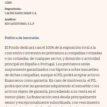
CIMD
na Trading
Depositaria:
CACEIS BANK SPAIN S.A.
ventos
//foo
Auditor:
gue a Cinco Días
BDO AUDITORES, S.L.P.
//foo
tros
//foo
Política de inversión
El Fondo dedicará casi el 100% de la exposición total a la
concesión o inversión en préstamos a compañías cotizadas
o no cotizadas, de cualquier sector, y domicilio o actividad
principal en España o Portugal. Los préstamos serán
mayormente garantizados con hipoteca sobre inmuebles
de dichas compañías, aunque el FIL podrá aceptar activos
financieros como garantía. En caso de insolvencia, el FIL
podrá ejecutar las garantías adquiriendo el inmueble o los
activos objeto de garantía, procediendo a su venta en el
menor plazo. La financiación será deuda principalmente
senior y excepcionalmente subordinada, con vencimiento