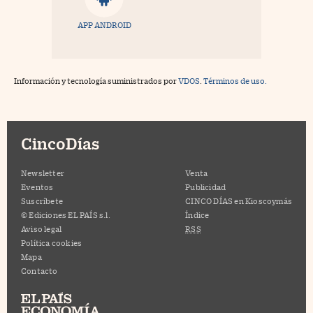
APP ANDROID
Información y tecnología suministrados por
VDOS
.
Términos de uso.
CincoDías
Newsletter
Venta
Eventos
Publicidad
Suscríbete
CINCO DÍAS en Kioscoymás
© Ediciones EL PAÍS s.l.
Índice
Aviso legal
RSS
Política cookies
Mapa
Contacto