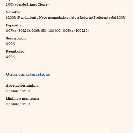
1,00% (desde Primer Cierre)
Variable:
10,00% (Rendimiento Neto Acumulado sujeto a Retorno Preferente del 9,00%)
Depósito:
0,07% (< 50 M €), 0,06% (50 - 100 M €), 0,05% (> 100 M €)
Suscripción:
0,00%
Reembolso:
0,00%
Otras características
Aportación mínima:
100.000,00 EUR
Mínimo a mantener:
100.000,00 EUR