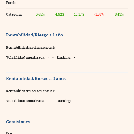
Fondo
·
·
·
·
·
Categoría
0,65%
4,92%
12,17%
-1,58%
8,43%
Rentabilidad/Riesgo a 1 año
Rentabilidad media mensual:
·
Volatilidad anualizada:
·
-
Ranking:
-
Rentabilidad/Riesgo a 3 años
Rentabilidad media mensual:
·
Volatilidad anualizada:
·
-
Ranking:
-
Comisiones
Fija: