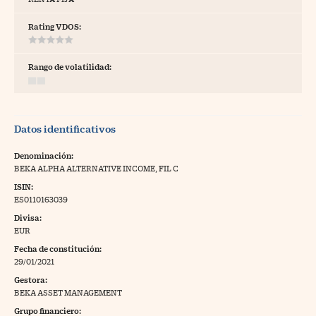
tras
Rating VDOS:
Rango de volatilidad:
ídeos
togalerías
Datos identificativos
fografías
torrelatos
Denominación:
BEKA ALPHA ALTERNATIVE INCOME, FIL C
ewsletter
ISIN:
ES0110163039
Divisa:
EUR
Fecha de constitución:
artlife
//foo
29/01/2021
Gestora:
rritorio Pyme
//foo
BEKA ASSET MANAGEMENT
gal
Grupo financiero: