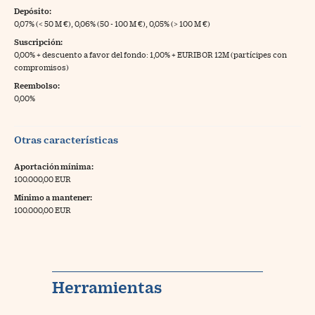
Depósito:
0,07% (< 50 M €), 0,06% (50 - 100 M €), 0,05% (> 100 M €)
Suscripción:
0,00% + descuento a favor del fondo: 1,00% + EURIBOR 12M (partícipes con
compromisos)
Reembolso:
0,00%
Otras características
Aportación mínima:
100.000,00 EUR
Mínimo a mantener:
100.000,00 EUR
Herramientas