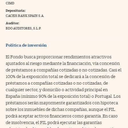
CIMD
na Trading
Depositaria:
CACEIS BANK SPAIN S.A.
ventos
//foo
Auditor:
gue a Cinco Días
BDO AUDITORES, S.L.P.
//foo
tros
//foo
Política de inversión
El Fondo busca proporcionar rendimientos atractivos
ajustados al riesgo mediante la financiación, vía concesión
de préstamos a compañías cotizadas o no cotizadas. Casi el
100% de la exposición total se dedicará a la concesión de
préstamos a compañías cotizadas o no cotizadas, de
cualquier sector, y domicilio o actividad principal en
España (mínimo 90% de la exposición total) o Portugal. Los
préstamos serán mayormente garantizados con hipoteca
sobre los inmuebles de dichas compañías, aunque el FIL
podrá aceptar activos financieros como garantía. En caso
de insolvencia, el FIL podrá ejecutar las garantías