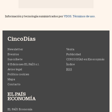
Información y tecnología suministrados por
VDOS
.
Términos de uso.
CincoDías
Newsletter
Venta
Eventos
Publicidad
Suscríbete
CINCO DÍAS en Kioscoymás
© Ediciones EL PAÍS s.l.
Índice
Aviso legal
RSS
Política cookies
Mapa
Contacto
EL PAÍS Economía