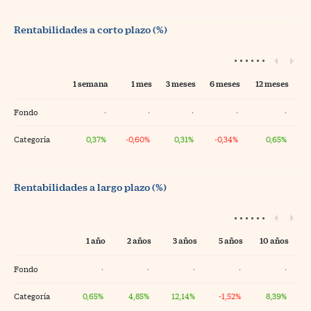
Rentabilidades a corto plazo (%)
1 semana
1 mes
3 meses
6 meses
12 meses
Fondo
·
·
·
·
·
Categoría
0,37%
-0,60%
0,31%
-0,34%
0,65%
Rentabilidades a largo plazo (%)
1 año
2 años
3 años
5 años
10 años
Fondo
·
·
·
·
·
Categoría
0,65%
4,85%
12,14%
-1,52%
8,39%