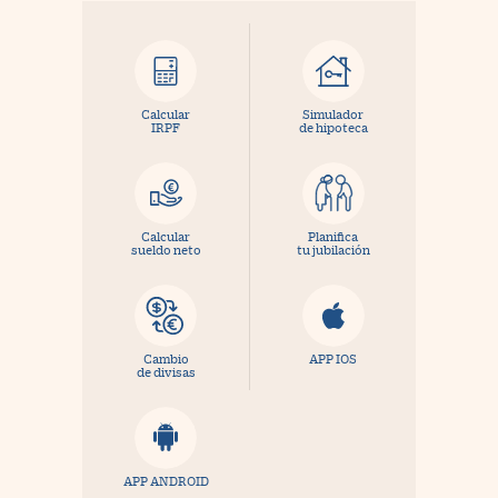
Calcular
Simulador
IRPF
de hipoteca
Calcular
Planifica
sueldo neto
tu jubilación
Cambio
APP IOS
de divisas
APP ANDROID