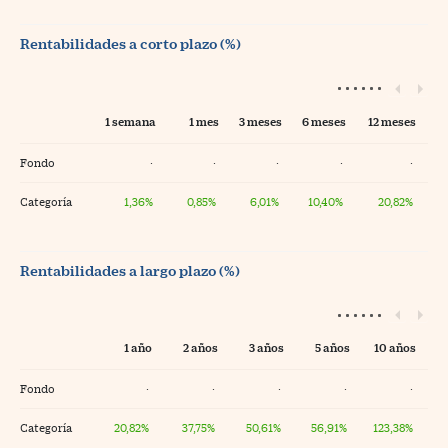
Rentabilidades a corto plazo (%)
1 semana
1 mes
3 meses
6 meses
12 meses
Fondo
·
·
·
·
·
Categoría
1,36%
0,85%
6,01%
10,40%
20,82%
Rentabilidades a largo plazo (%)
1 año
2 años
3 años
5 años
10 años
Fondo
·
·
·
·
·
Categoría
20,82%
37,75%
50,61%
56,91%
123,38%