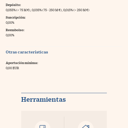
Depósito:
0,055% (< 75 M €), 0,035% (75 - 250 M €), 0,015% (> 250 M €)
Suscripción:
0,00%
Reembolso:
0,00%
Otras características
Aportación mínima:
0,00 EUR
Herramientas