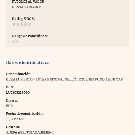
RVI GLOBAL VALOR
RENTA VARIABLE
tras
Rating VDOS:
ídeos
Rango de volatilidad:
togalerías
fografías
Datos identificativos
torrelatos
Denominación:
ewsletter
BEKA LUX SICAV - INTERNATIONAL SELECT EQUITIES FUND A EUR CAP
ISIN:
LU2305235090
Divisa:
EUR
artlife
//foo
Fecha de constitución:
15/09/2022
rritorio Pyme
//foo
Gestora:
gal
ADEPA ASSET MANAGEMENT