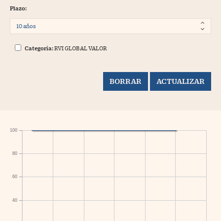
Plazo:
Categoría:
RVI GLOBAL VALOR
100
80
60
40