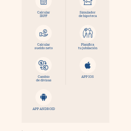
Calcular
Simulador
IRPF
de hipoteca
Calcular
Planifica
sueldo neto
tu jubilación
Cambio
APP IOS
de divisas
APP ANDROID