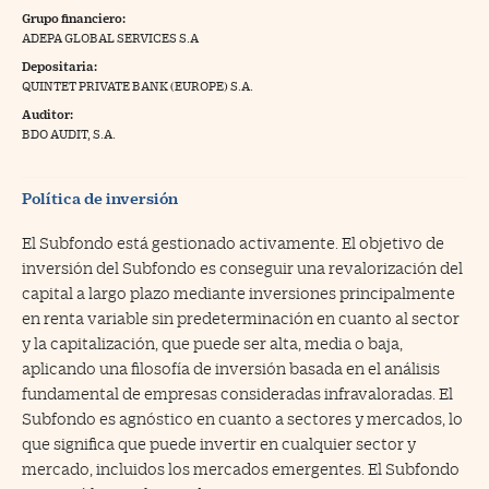
Grupo financiero:
na Trading
ADEPA GLOBAL SERVICES S.A
Depositaria:
ventos
//foo
QUINTET PRIVATE BANK (EUROPE) S.A.
gue a Cinco Días
//foo
Auditor:
BDO AUDIT, S.A.
tros
//foo
Política de inversión
El Subfondo está gestionado activamente. El objetivo de
inversión del Subfondo es conseguir una revalorización del
capital a largo plazo mediante inversiones principalmente
en renta variable sin predeterminación en cuanto al sector
y la capitalización, que puede ser alta, media o baja,
aplicando una filosofía de inversión basada en el análisis
fundamental de empresas consideradas infravaloradas. El
Subfondo es agnóstico en cuanto a sectores y mercados, lo
que significa que puede invertir en cualquier sector y
mercado, incluidos los mercados emergentes. El Subfondo