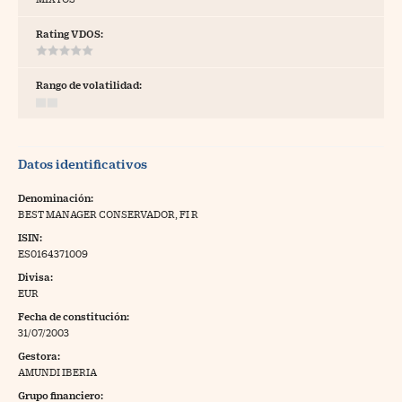
tras
Rating VDOS:
Rango de volatilidad:
ídeos
togalerías
Datos identificativos
fografías
torrelatos
Denominación:
BEST MANAGER CONSERVADOR, FI R
ewsletter
ISIN:
ES0164371009
Divisa:
EUR
Fecha de constitución:
artlife
//foo
31/07/2003
Gestora:
rritorio Pyme
//foo
AMUNDI IBERIA
gal
Grupo financiero: