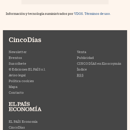
Información y tecnología suministrados por
VDOS
.
Términos de uso.
CincoDías
Newsletter
Venta
Eventos
Publicidad
Suscríbete
CINCO DÍAS en Kioscoymás
© Ediciones EL PAÍS s.l.
Índice
Aviso legal
RSS
Política cookies
Mapa
Contacto
EL PAÍS Economía
CincoDías