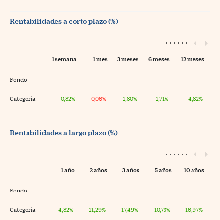
Rentabilidades a corto plazo (%)
1 semana
1 mes
3 meses
6 meses
12 meses
Fondo
·
·
·
·
·
Categoría
0,82%
-0,06%
1,80%
1,71%
4,82%
Rentabilidades a largo plazo (%)
1 año
2 años
3 años
5 años
10 años
Fondo
·
·
·
·
·
Categoría
4,82%
11,29%
17,49%
10,73%
16,97%