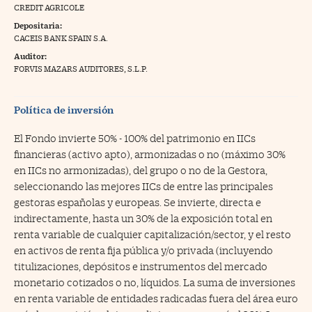
CREDIT AGRICOLE
na Trading
Depositaria:
CACEIS BANK SPAIN S.A.
ventos
//foo
Auditor:
gue a Cinco Días
FORVIS MAZARS AUDITORES, S.L.P.
//foo
tros
//foo
Política de inversión
El Fondo invierte 50% - 100% del patrimonio en IICs
financieras (activo apto), armonizadas o no (máximo 30%
en IICs no armonizadas), del grupo o no de la Gestora,
seleccionando las mejores IICs de entre las principales
gestoras españolas y europeas. Se invierte, directa e
indirectamente, hasta un 30% de la exposición total en
renta variable de cualquier capitalización/sector, y el resto
en activos de renta fija pública y/o privada (incluyendo
titulizaciones, depósitos e instrumentos del mercado
monetario cotizados o no, líquidos. La suma de inversiones
en renta variable de entidades radicadas fuera del área euro