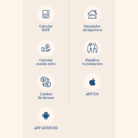
Calcular
Simulador
IRPF
de hipoteca
Calcular
Planifica
sueldo neto
tu jubilación
Cambio
APP IOS
de divisas
APP ANDROID