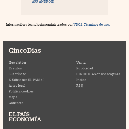
APP ANDROID
Información y tecnología suministrados por
VDOS
.
Términos de uso.
CincoDías
Newsletter
Venta
Eventos
Publicidad
Suscríbete
CINCO DÍAS en Kioscoymás
© Ediciones EL PAÍS s.l.
Índice
Aviso legal
RSS
Política cookies
Mapa
Contacto