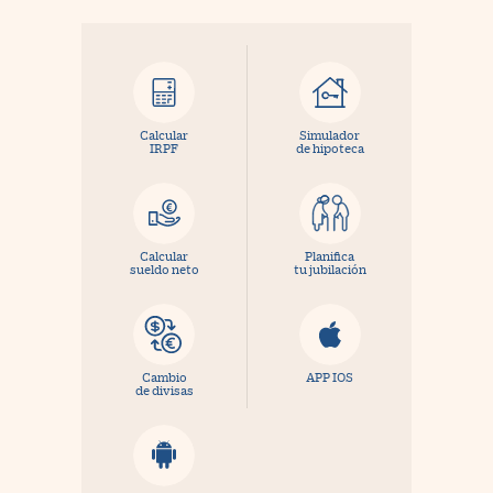
Calcular
Simulador
IRPF
de hipoteca
Calcular
Planifica
sueldo neto
tu jubilación
Cambio
APP IOS
de divisas