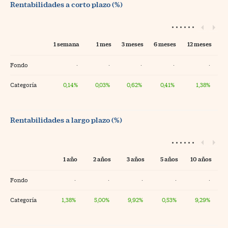
Rentabilidades a corto plazo (%)
1 semana
1 mes
3 meses
6 meses
12 meses
Fondo
·
·
·
·
·
Categoría
0,14%
0,03%
0,62%
0,41%
1,38%
Rentabilidades a largo plazo (%)
1 año
2 años
3 años
5 años
10 años
Fondo
·
·
·
·
·
Categoría
1,38%
5,00%
9,92%
0,53%
9,29%