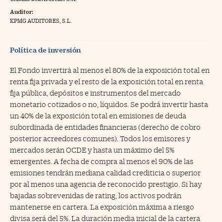
Auditor:
na Trading
KPMG AUDITORES, S.L.
ventos
//foo
gue a Cinco Días
Política de inversión
//foo
tros
//foo
El Fondo invertirá al menos el 80% de la exposición total en
renta fija privada y el resto de la exposición total en renta
fija pública, depósitos e instrumentos del mercado
monetario cotizados o no, líquidos. Se podrá invertir hasta
un 40% de la exposición total en emisiones de deuda
subordinada de entidades financieras (derecho de cobro
posterior acreedores comunes). Todos los emisores y
mercados serán OCDE y hasta un máximo del 5%
emergentes. A fecha de compra al menos el 90% de las
emisiones tendrán mediana calidad crediticia o superior
por al menos una agencia de reconocido prestigio. Si hay
bajadas sobrevenidas de rating, los activos podrán
mantenerse en cartera. La exposición máxima a riesgo
divisa será del 5%. La duración media inicial de la cartera