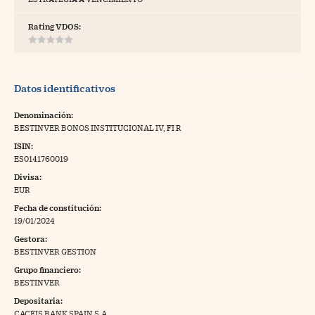
tras
Rating VDOS:
ídeos
Datos identificativos
togalerías
Denominación:
BESTINVER BONOS INSTITUCIONAL IV, FI R
fografías
ISIN:
torrelatos
ES0141760019
Divisa:
ewsletter
EUR
Fecha de constitución:
19/01/2024
Gestora:
BESTINVER GESTION
artlife
//foo
Grupo financiero:
BESTINVER
rritorio Pyme
//foo
Depositaria:
gal
CACEIS BANK SPAIN S.A.