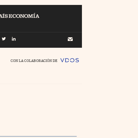
EL
Buscar
 Economía
Newsletter
//foo
CON LA COLABORACIÓN DE
o Pyme
//foo
ing
//foo
nco Días
//foo
//foo