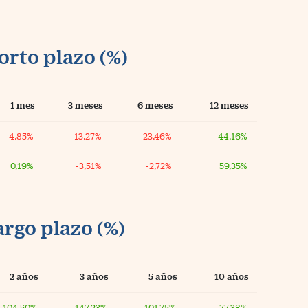
orto plazo (%)
1 mes
3 meses
6 meses
12 meses
-4,85%
-13,27%
-23,46%
44,16%
0,19%
-3,51%
-2,72%
59,35%
argo plazo (%)
2 años
3 años
5 años
10 años
104,50%
147,23%
101,75%
77,38%