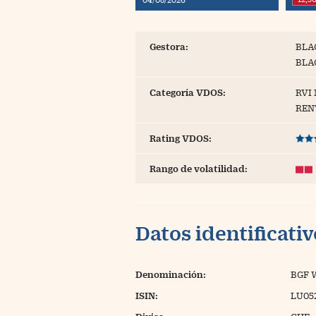
Blogs
Extras
Gestora:
BLA
BLA
Categoría VDOS:
RVI
REN
Rating VDOS:
Rango de volatilidad:
Datos identificati
Denominación:
BGF 
ISIN:
LU05