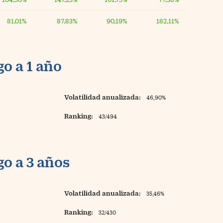
81,01%
87,83%
90,19%
182,11%
o a 1 año
Volatilidad anualizada:
46,90%
Ranking:
43/494
o a 3 años
Volatilidad anualizada:
35,46%
Ranking:
32/430