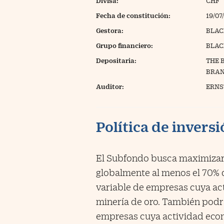
Divisa:
CHF
Fecha de constitución:
19/07
Gestora:
BLAC
Grupo financiero:
BLAC
Depositaria:
THE 
BRA
Auditor:
ERNS
Política de invers
El Subfondo busca maximizar e
globalmente al menos el 70% d
variable de empresas cuya ac
minería de oro. También podrá
empresas cuya actividad eco