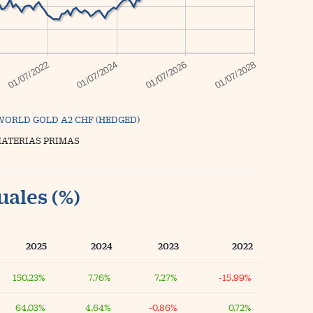
WORLD GOLD A2 CHF (HEDGED)
MATERIAS PRIMAS
uales (%)
2025
2024
2023
2022
150,23%
7,76%
7,27%
-15,99%
64,03%
4,64%
-0,86%
0,72%