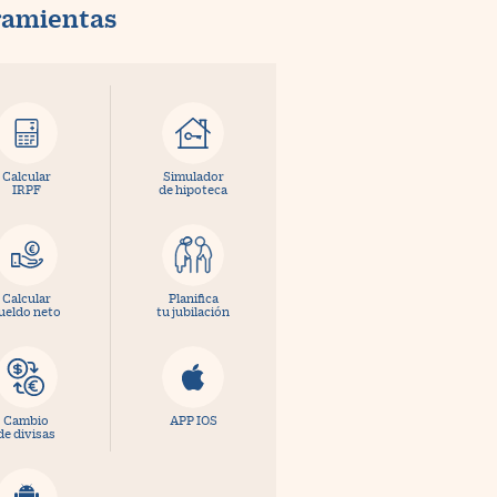
ramientas
Calcular
Simulador
IRPF
de hipoteca
Calcular
Planifica
ueldo neto
tu jubilación
Cambio
APP IOS
de divisas