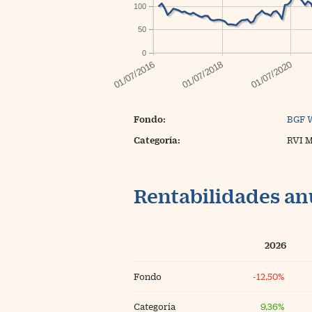
100
50
0
Fondo:
BGF 
Categoría:
RVI 
Rentabilidades an
2026
Fondo
-12,50%
Categoría
9,36%