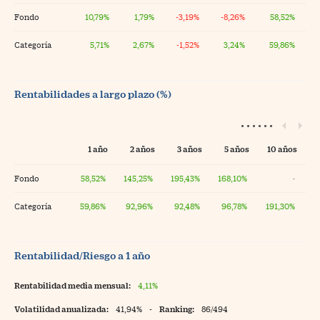
Fondo
10,79%
1,79%
-3,19%
-8,26%
58,52%
Categoría
5,71%
2,67%
-1,52%
3,24%
59,86%
Rentabilidades a largo plazo (%)
1 año
2 años
3 años
5 años
10 años
Fondo
58,52%
145,25%
195,43%
168,10%
·
Categoría
59,86%
92,96%
92,48%
96,78%
191,30%
Rentabilidad/Riesgo a 1 año
Rentabilidad media mensual:
4,11%
Volatilidad anualizada:
41,94%
-
Ranking:
86/494