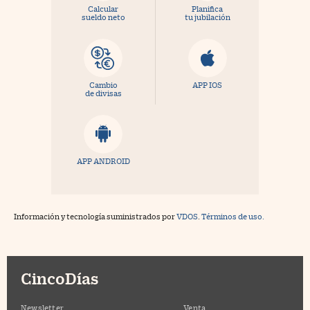
Calcular
Planifica
sueldo neto
tu jubilación
Cambio
APP IOS
de divisas
APP ANDROID
Información y tecnología suministrados por
VDOS
.
Términos de uso.
CincoDías
Newsletter
Venta