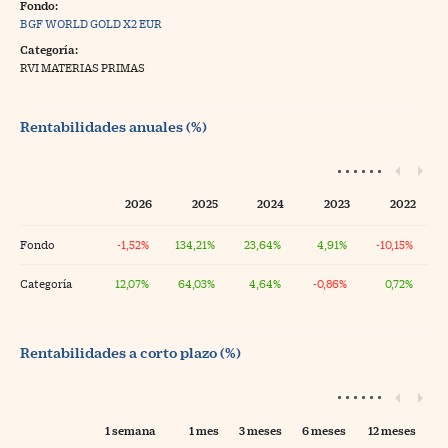
Fondo:
BGF WORLD GOLD X2 EUR
Categoría:
RVI MATERIAS PRIMAS
Rentabilidades anuales (%)
2026
2025
2024
2023
2022
Fondo
-1,52%
134,21%
23,64%
4,91%
-10,15%
Categoría
12,07%
64,03%
4,64%
-0,86%
0,72%
Rentabilidades a corto plazo (%)
1 semana
1 mes
3 meses
6 meses
12 meses