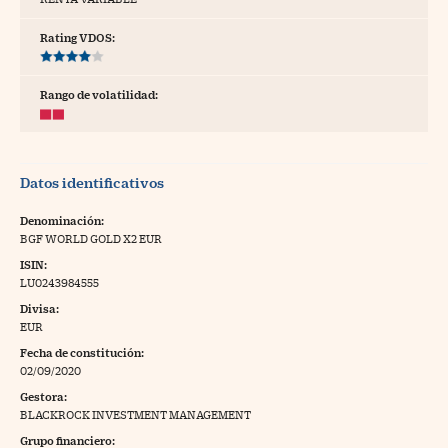
tras
Rating VDOS:
Rango de volatilidad:
ídeos
togalerías
Datos identificativos
fografías
torrelatos
Denominación:
BGF WORLD GOLD X2 EUR
ewsletter
ISIN:
LU0243984555
Divisa:
EUR
Fecha de constitución:
artlife
//foo
02/09/2020
Gestora:
rritorio Pyme
//foo
BLACKROCK INVESTMENT MANAGEMENT
gal
Grupo financiero: