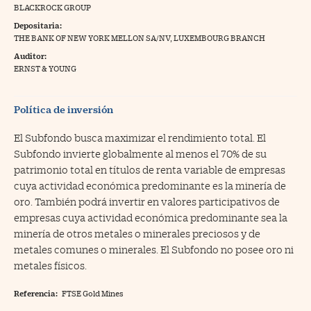
BLACKROCK GROUP
na Trading
Depositaria:
THE BANK OF NEW YORK MELLON SA/NV, LUXEMBOURG BRANCH
ventos
//foo
Auditor:
gue a Cinco Días
ERNST & YOUNG
//foo
tros
//foo
Política de inversión
El Subfondo busca maximizar el rendimiento total. El
Subfondo invierte globalmente al menos el 70% de su
patrimonio total en títulos de renta variable de empresas
cuya actividad económica predominante es la minería de
oro. También podrá invertir en valores participativos de
empresas cuya actividad económica predominante sea la
minería de otros metales o minerales preciosos y de
metales comunes o minerales. El Subfondo no posee oro ni
metales físicos.
Referencia:
FTSE Gold Mines