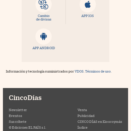
Cambio
APP IOS
de divisas
APP ANDROID
Información y tecnología suministrados por
VDOS
.
Términos de uso.
CincoDías
Newsletter
Venta
Eventos
Publicidad
Suscríbete
CINCO DÍAS en Kioscoymás
© Ediciones EL PAÍS s.l.
Índice