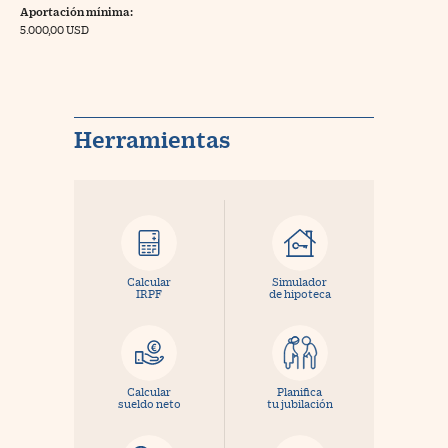
Aportación mínima:
5.000,00 USD
Herramientas
Calcular
Simulador
IRPF
de hipoteca
Calcular
Planifica
sueldo neto
tu jubilación