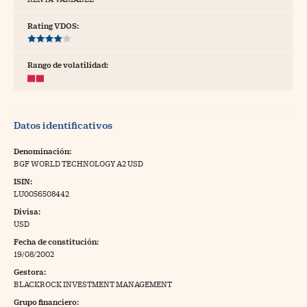
tras
Rating VDOS:
Rango de volatilidad:
ídeos
togalerías
Datos identificativos
fografías
torrelatos
Denominación:
BGF WORLD TECHNOLOGY A2 USD
ewsletter
ISIN:
LU0056508442
Divisa:
USD
Fecha de constitución:
artlife
//foo
19/08/2002
Gestora:
rritorio Pyme
//foo
BLACKROCK INVESTMENT MANAGEMENT
gal
Grupo financiero: