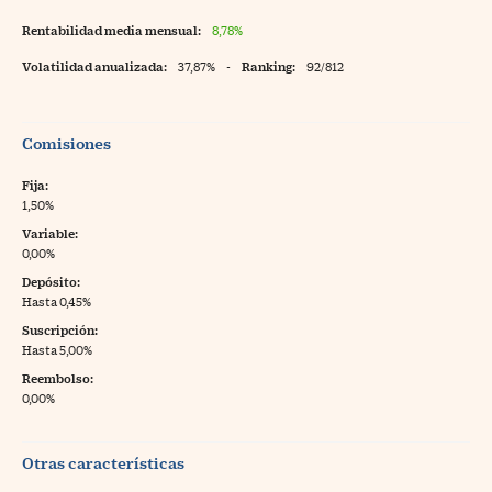
Rentabilidad media mensual:
8,78%
Volatilidad anualizada:
37,87%
-
Ranking:
92/812
Comisiones
Fija:
1,50%
Variable:
0,00%
Depósito:
Hasta 0,45%
Suscripción:
Hasta 5,00%
Reembolso:
0,00%
Otras características