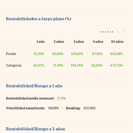
Rentabilidades a largo plazo (%)
1 año
2 años
3 años
5 años
10 años
Fondo
32,33%
60,68%
100,45%
67,83%
620,38%
Categoría
40,37%
71,59%
104,76%
92,65%
472,70%
Rentabilidad/Riesgo a 1 año
Rentabilidad media mensual:
2,73%
Volatilidad anualizada:
39,09%
-
Ranking:
102/892
Rentabilidad/Riesgo a 3 años