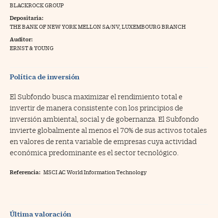
BLACKROCK GROUP
na Trading
Depositaria:
THE BANK OF NEW YORK MELLON SA/NV, LUXEMBOURG BRANCH
ventos
//foo
Auditor:
gue a Cinco Días
ERNST & YOUNG
//foo
tros
//foo
Política de inversión
El Subfondo busca maximizar el rendimiento total e
invertir de manera consistente con los principios de
inversión ambiental, social y de gobernanza. El Subfondo
invierte globalmente al menos el 70% de sus activos totales
en valores de renta variable de empresas cuya actividad
económica predominante es el sector tecnológico.
Referencia:
MSCI AC World Information Technology
Última valoración