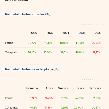
Rentabilidades anuales (%)
2026
2025
2024
2023
2022
Fondo
24,77%
4,33%
40,93%
44,58%
-39,53%
Categoría
26,15%
13,04%
31,01%
40,04%
-31,17%
Rentabilidades a corto plazo (%)
1 semana
1 mes
3 meses
6 meses
12 meses
Fondo
-1,93%
-9,46%
7,72%
24,35%
32,33%
Categoría
0,45%
-5,86%
7,49%
24,64%
40,37%