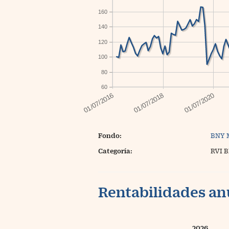
160
140
120
100
80
60
Fondo:
BNY 
Categoría:
RVI 
Rentabilidades an
2026