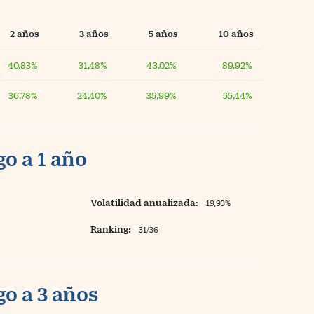
2 años
3 años
5 años
10 años
40,83%
31,48%
43,02%
89,92%
36,78%
24,40%
35,99%
55,44%
o a 1 año
Volatilidad anualizada:
19,93%
Ranking:
31/36
o a 3 años