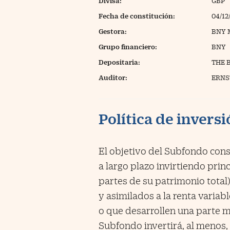
Divisa:
GBP
Fecha de constitución:
04/12
Gestora:
BNY 
Grupo financiero:
BNY
Depositaria:
THE 
Auditor:
ERNS
Política de invers
El objetivo del Subfondo consi
a largo plazo invirtiendo prin
partes de su patrimonio total)
y asimilados a la renta variab
o que desarrollen una parte ma
Subfondo invertirá, al menos,