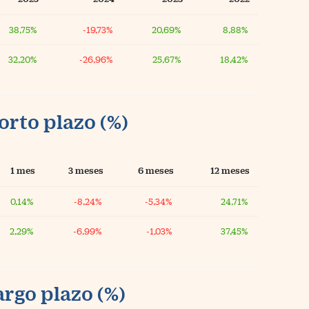
38,75%
-19,73%
20,69%
8,88%
32,20%
-26,96%
25,67%
18,42%
orto plazo (%)
1 mes
3 meses
6 meses
12 meses
0,14%
-8,24%
-5,34%
24,71%
2,29%
-6,99%
-1,03%
37,45%
argo plazo (%)