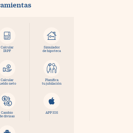
ramientas
Calcular
Simulador
IRPF
de hipoteca
Calcular
Planifica
ueldo neto
tu jubilación
Cambio
APP IOS
de divisas