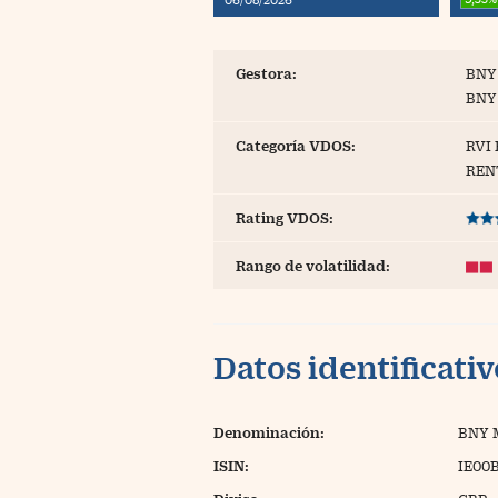
Blogs
Extras
Gestora:
BNY
BNY
Categoría VDOS:
RVI
REN
Rating VDOS:
Rango de volatilidad:
Datos identificati
Denominación:
BNY 
ISIN:
IE00