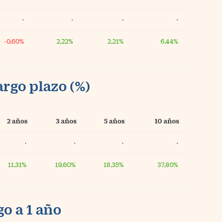
·
·
·
·
-0,60%
2,22%
2,21%
6,44%
argo plazo (%)
2 años
3 años
5 años
10 años
·
·
·
·
11,31%
19,60%
18,35%
37,80%
o a 1 año