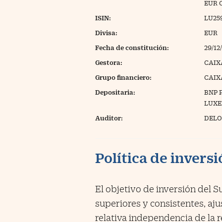
EUR 
ISIN:
LU25
Divisa:
EUR
Fecha de constitución:
29/12
Gestora:
CAIX
Grupo financiero:
CAIX
Depositaria:
BNP 
LUX
Auditor:
DELOI
Política de invers
El objetivo de inversión del 
superiores y consistentes, ajus
relativa independencia de la 