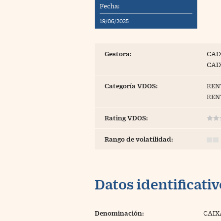
Fecha:
Blogs
19/06/2025
Extras
Gestora:
CAI
CAI
Categoría VDOS:
REN
REN
Rating VDOS:
Rango de volatilidad:
Datos identificati
Denominación:
CAIX