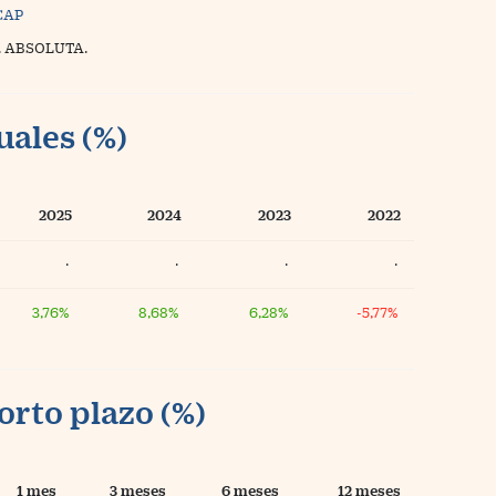
CAP
. ABSOLUTA.
uales (%)
2025
2024
2023
2022
·
·
·
·
3,76%
8,68%
6,28%
-5,77%
orto plazo (%)
1 mes
3 meses
6 meses
12 meses