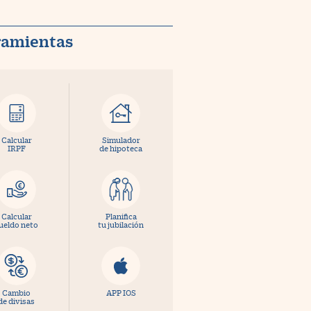
ramientas
Calcular
Simulador
IRPF
de hipoteca
Calcular
Planifica
ueldo neto
tu jubilación
Cambio
APP IOS
de divisas