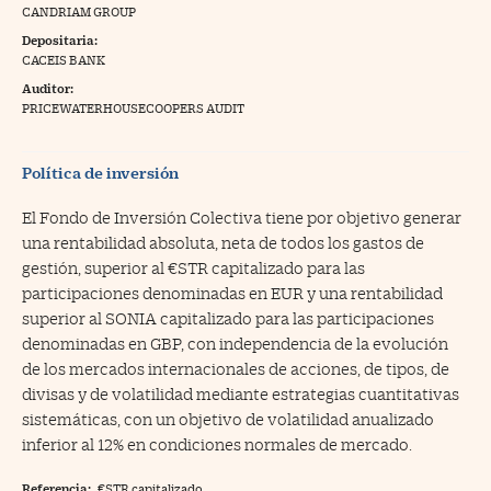
CANDRIAM GROUP
na Trading
Depositaria:
CACEIS BANK
ventos
//foo
Auditor:
gue a Cinco Días
PRICEWATERHOUSECOOPERS AUDIT
//foo
tros
//foo
Política de inversión
El Fondo de Inversión Colectiva tiene por objetivo generar
una rentabilidad absoluta, neta de todos los gastos de
gestión, superior al €STR capitalizado para las
participaciones denominadas en EUR y una rentabilidad
superior al SONIA capitalizado para las participaciones
denominadas en GBP, con independencia de la evolución
de los mercados internacionales de acciones, de tipos, de
divisas y de volatilidad mediante estrategias cuantitativas
sistemáticas, con un objetivo de volatilidad anualizado
inferior al 12% en condiciones normales de mercado.
Referencia:
€STR capitalizado