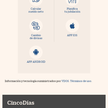
Calcular
Planifica
sueldo neto
tu jubilación
Cambio
APP IOS
de divisas
APP ANDROID
Información y tecnología suministrados por
VDOS
.
Términos de uso.
CincoDías