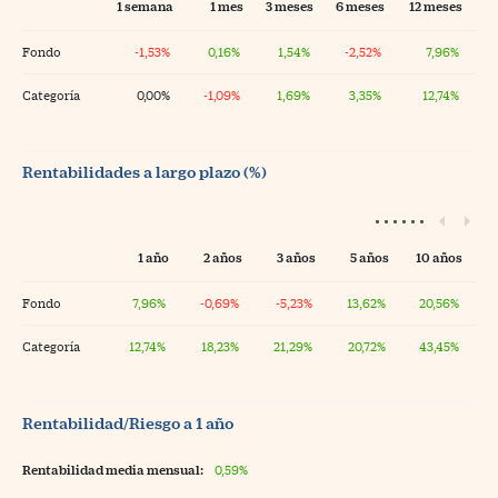
1 semana
1 mes
3 meses
6 meses
12 meses
Fondo
-1,53%
0,16%
1,54%
-2,52%
7,96%
Categoría
0,00%
-1,09%
1,69%
3,35%
12,74%
Rentabilidades a largo plazo (%)
1 año
2 años
3 años
5 años
10 años
Fondo
7,96%
-0,69%
-5,23%
13,62%
20,56%
Categoría
12,74%
18,23%
21,29%
20,72%
43,45%
Rentabilidad/Riesgo a 1 año
Rentabilidad media mensual:
0,59%