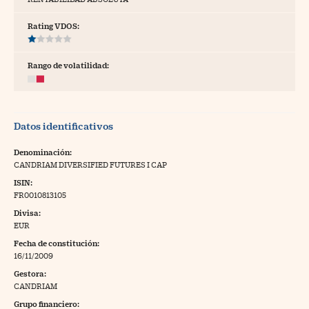
tras
Rating VDOS:
Rango de volatilidad:
ídeos
togalerías
Datos identificativos
fografías
torrelatos
Denominación:
CANDRIAM DIVERSIFIED FUTURES I CAP
ewsletter
ISIN:
FR0010813105
Divisa:
EUR
Fecha de constitución:
artlife
//foo
16/11/2009
Gestora:
rritorio Pyme
//foo
CANDRIAM
gal
Grupo financiero: