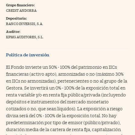
Grupo financiero:
na Trading
CREDIT ANDORRA
Depositaria:
ventos
//foo
BANCO INVERSIS, S.A.
gue a Cinco Días
//foo
Auditor:
KPMG AUDITORES, S.L.
tros
//foo
Política de inversión
El Fondo invierte un 50% - 100% del patrimonio en IICs
financieras (activo apto), armonizadas o no (máximo 30%
en IICs no armonizadas), pertenecientes o no al grupo de la
Gestora. Se invertirá un 0% - 100% de la exposición total en
renta variable y/o en renta fija pública/privada (incluyendo
depósitos e instrumentos del mercado monetario
cotizados o no, que sean líquidos). La exposición a riesgo
divisa será del 0% - 100% de la exposición total. No hay
predeterminación por tipo de emisor (público/privado),
duración media de la cartera de renta fija, capitalización