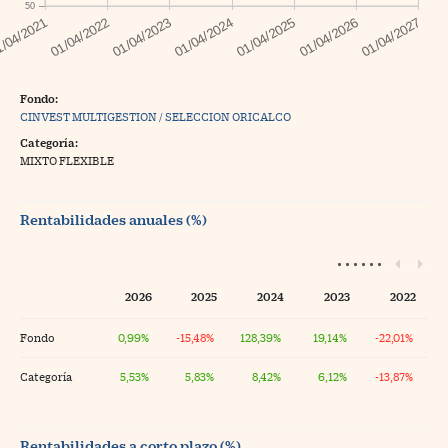
50
Fondo:
CINVEST MULTIGESTION / SELECCION ORICALCO
Categoría:
MIXTO FLEXIBLE
Rentabilidades anuales (%)
2026
2025
2024
2023
2022
Fondo
0,99%
-15,48%
128,39%
19,14%
-22,01%
Categoría
5,53%
5,83%
8,42%
6,12%
-13,87%
Rentabilidades a corto plazo (%)