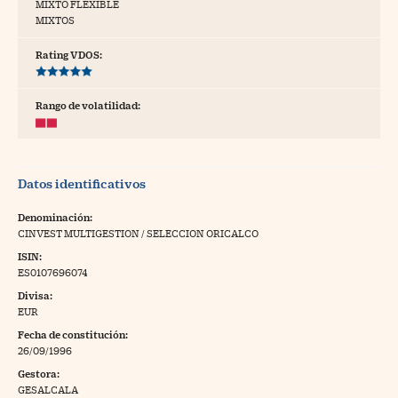
MIXTO FLEXIBLE
MIXTOS
tras
Rating VDOS:
ídeos
Rango de volatilidad:
togalerías
fografías
Datos identificativos
torrelatos
Denominación:
ewsletter
CINVEST MULTIGESTION / SELECCION ORICALCO
ISIN:
ES0107696074
Divisa:
EUR
artlife
//foo
Fecha de constitución:
26/09/1996
rritorio Pyme
//foo
Gestora:
gal
GESALCALA