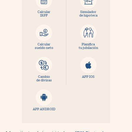
Calcular
Simulador
IRPF
de hipoteca
Calcular
Planifica
sueldo neto
tu jubilación
Cambio
APP IOS
de divisas
APP ANDROID