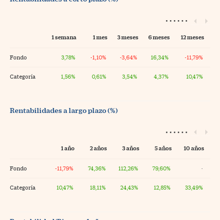
1 semana
1 mes
3 meses
6 meses
12 meses
Fondo
3,78%
-1,10%
-3,64%
16,34%
-11,79%
Categoría
1,56%
0,61%
3,54%
4,37%
10,47%
Rentabilidades a largo plazo (%)
1 año
2 años
3 años
5 años
10 años
Fondo
-11,79%
74,36%
112,26%
79,60%
·
Categoría
10,47%
18,11%
24,43%
12,85%
33,49%