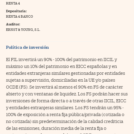
RENTA 4
na Trading
Depositaria:
RENTA 4 BANCO
ventos
//foo
Auditor:
gue a Cinco Días
ERNST & YOUNG, S.L.
//foo
tros
//foo
Política de inversión
El FIL invertirá un 90% - 100% del patrimonio en IICIL y
máximo un 10% del patrimonio en EICC españolas y en
entidades extranjeras similares gestionadas por entidades
sujetas a supervisión, domiciliadas en la UE y/o países
OCDE (FS). Se invertirá al menos el 90% en FS de carácter
abierto y con ventanas de liquidez. Los FS podrán hacer sus
inversiones de forma directa o a través de otras IICIL, EICC
y entidades extranjeras similares. Los FS tendrán un 95% -
100% de exposición a renta fija pública/privada (cotizada o
no cotizada) sin predeterminación de la calidad crediticia
de las emisiones, duración media de la renta fija o