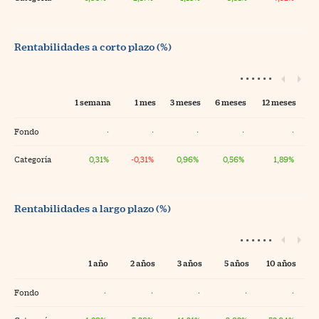
Rentabilidades a corto plazo (%)
1 semana
1 mes
3 meses
6 meses
12 meses
Fondo
·
·
·
·
·
Categoría
0,31%
-0,31%
0,96%
0,56%
1,89%
Rentabilidades a largo plazo (%)
1 año
2 años
3 años
5 años
10 años
Fondo
·
·
·
·
·