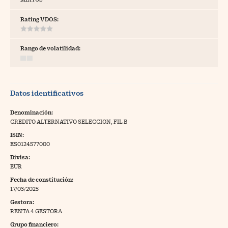
tras
Rating VDOS:
Rango de volatilidad:
ídeos
togalerías
Datos identificativos
fografías
torrelatos
Denominación:
CREDITO ALTERNATIVO SELECCION, FIL B
ewsletter
ISIN:
ES0124577000
Divisa:
EUR
Fecha de constitución:
artlife
//foo
17/03/2025
Gestora:
rritorio Pyme
//foo
RENTA 4 GESTORA
gal
Grupo financiero: