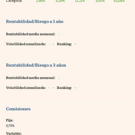
Categoría
1,89%
5,29%
11,21%
3,92%
52,04%
Rentabilidad/Riesgo a 1 año
Rentabilidad media mensual:
·
Volatilidad anualizada:
·
-
Ranking:
-
Rentabilidad/Riesgo a 3 años
Rentabilidad media mensual:
·
Volatilidad anualizada:
·
-
Ranking:
-
Comisiones
Fija:
0,75%
Variable: