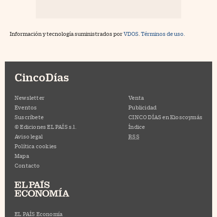
Información y tecnología suministrados por
VDOS
.
Términos de uso.
CincoDías
Newsletter
Venta
Eventos
Publicidad
Suscríbete
CINCO DÍAS en Kioscoymás
© Ediciones EL PAÍS s.l.
Índice
Aviso legal
RSS
Política cookies
Mapa
Contacto
EL PAÍS Economía