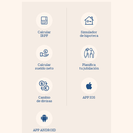
Calcular
Simulador
IRPF
de hipoteca
Calcular
Planifica
sueldo neto
tu jubilación
Cambio
APP IOS
de divisas
APP ANDROID