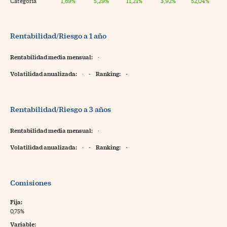
Categoría
1,89%
5,29%
11,21%
3,92%
52,04%
Rentabilidad/Riesgo a 1 año
Rentabilidad media mensual:
·
Volatilidad anualizada:
·
-
Ranking:
-
Rentabilidad/Riesgo a 3 años
Rentabilidad media mensual:
·
Volatilidad anualizada:
·
-
Ranking:
-
Comisiones
Fija:
0,75%
Variable: