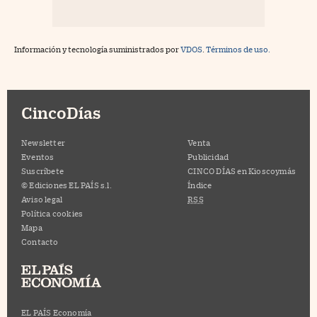
Información y tecnología suministrados por
VDOS
.
Términos de uso.
CincoDías
Newsletter
Venta
Eventos
Publicidad
Suscríbete
CINCO DÍAS en Kioscoymás
© Ediciones EL PAÍS s.l.
Índice
Aviso legal
RSS
Política cookies
Mapa
Contacto
EL PAÍS Economía