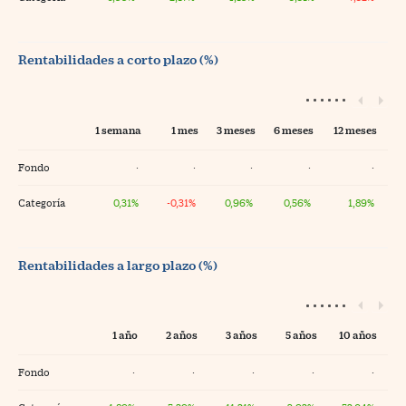
Rentabilidades a corto plazo (%)
1 semana
1 mes
3 meses
6 meses
12 meses
Fondo
·
·
·
·
·
Categoría
0,31%
-0,31%
0,96%
0,56%
1,89%
Rentabilidades a largo plazo (%)
1 año
2 años
3 años
5 años
10 años
Fondo
·
·
·
·
·