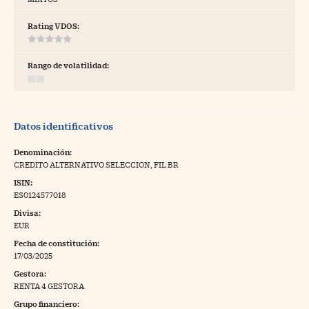
tras
Rating VDOS:
Rango de volatilidad:
ídeos
togalerías
Datos identificativos
fografías
torrelatos
Denominación:
CREDITO ALTERNATIVO SELECCION, FIL BR
ewsletter
ISIN:
ES0124577018
Divisa:
EUR
Fecha de constitución:
artlife
//foo
17/03/2025
Gestora:
rritorio Pyme
//foo
RENTA 4 GESTORA
gal
Grupo financiero: