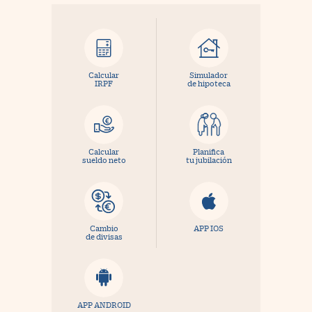
Calcular
Simulador
IRPF
de hipoteca
Calcular
Planifica
sueldo neto
tu jubilación
Cambio
APP IOS
de divisas
APP ANDROID