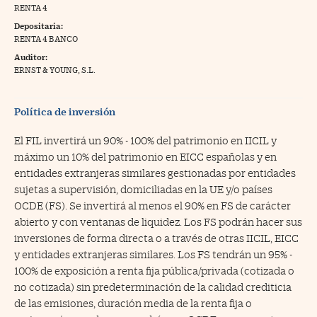
RENTA 4
na Trading
Depositaria:
RENTA 4 BANCO
ventos
//foo
Auditor:
gue a Cinco Días
ERNST & YOUNG, S.L.
//foo
tros
//foo
Política de inversión
El FIL invertirá un 90% - 100% del patrimonio en IICIL y
máximo un 10% del patrimonio en EICC españolas y en
entidades extranjeras similares gestionadas por entidades
sujetas a supervisión, domiciliadas en la UE y/o países
OCDE (FS). Se invertirá al menos el 90% en FS de carácter
abierto y con ventanas de liquidez. Los FS podrán hacer sus
inversiones de forma directa o a través de otras IICIL, EICC
y entidades extranjeras similares. Los FS tendrán un 95% -
100% de exposición a renta fija pública/privada (cotizada o
no cotizada) sin predeterminación de la calidad crediticia
de las emisiones, duración media de la renta fija o