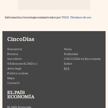
Información y tecnología suministrados por
VDOS
.
Términos de uso.
CincoDías
Newsletter
Venta
Eventos
Publicidad
Suscríbete
CINCO DÍAS en Kioscoymás
© Ediciones EL PAÍS s.l.
Índice
Aviso legal
RSS
Política cookies
Mapa
Contacto
EL PAÍS Economía