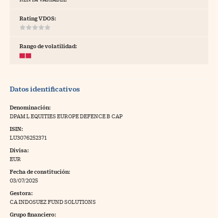
tras
Rating VDOS:
Rango de volatilidad:
ídeos
togalerías
Datos identificativos
fografías
torrelatos
Denominación:
DPAM L EQUITIES EUROPE DEFENCE B CAP
ewsletter
ISIN:
LU3076252371
Divisa:
EUR
Fecha de constitución:
artlife
//foo
03/07/2025
Gestora:
rritorio Pyme
//foo
CA INDOSUEZ FUND SOLUTIONS
gal
Grupo financiero: