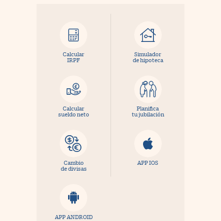
Calcular
Simulador
IRPF
de hipoteca
Calcular
Planifica
sueldo neto
tu jubilación
Cambio
APP IOS
de divisas
APP ANDROID