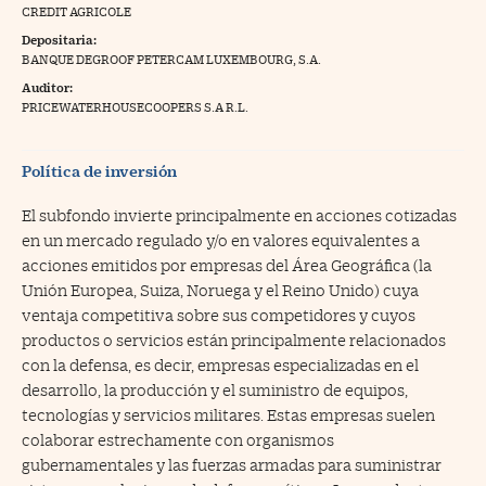
CREDIT AGRICOLE
na Trading
Depositaria:
BANQUE DEGROOF PETERCAM LUXEMBOURG, S.A.
ventos
//foo
Auditor:
gue a Cinco Días
PRICEWATERHOUSECOOPERS S.A R.L.
//foo
tros
//foo
Política de inversión
El subfondo invierte principalmente en acciones cotizadas
en un mercado regulado y/o en valores equivalentes a
acciones emitidos por empresas del Área Geográfica (la
Unión Europea, Suiza, Noruega y el Reino Unido) cuya
ventaja competitiva sobre sus competidores y cuyos
productos o servicios están principalmente relacionados
con la defensa, es decir, empresas especializadas en el
desarrollo, la producción y el suministro de equipos,
tecnologías y servicios militares. Estas empresas suelen
colaborar estrechamente con organismos
gubernamentales y las fuerzas armadas para suministrar