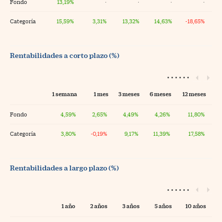
Fondo
13,19%
·
·
·
·
Categoría
15,59%
3,31%
13,32%
14,63%
-18,65%
Rentabilidades a corto plazo (%)
1 semana
1 mes
3 meses
6 meses
12 meses
Fondo
4,59%
2,65%
4,49%
4,26%
11,80%
Categoría
3,80%
-0,19%
9,17%
11,39%
17,58%
Rentabilidades a largo plazo (%)
1 año
2 años
3 años
5 años
10 años